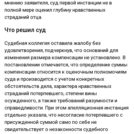
Апелляцию подал потерпевший Шотенов Р.К. — отец
20-летней Томирис Кыдырбек, погибшей в аварии.
При этом сам приговор Александру Паку он не
оспаривал. Жалоба касалась только размера
компенсации морального вреда. В суде
потерпевшая сторона настаивала, что назначенные
ранее 10 миллионов тенге не соответствуют тяжести
последствий трагедии. Отец погибшей просил
взыскать с осужденного 100 миллионов тенге. В
жалобе указывалось, что Пак, находясь в состоянии
алкогольного опьянения, грубо нарушил правила
дорожного движения, выехал на встречную полосу и
стал виновником аварии, в которой погибли три
человека, включая единственную дочь заявителя.
Кроме того, потерпевший обращал внимание суда на
то, что девушка погибла в 20 лет, не успев создать
семью и реализовать свои жизненные планы. По