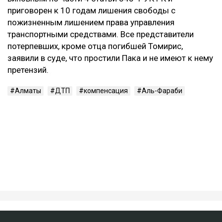
оставили без изменения.
Контекст
Смертельное ДТП произошло в ночь на 21 марта на
проспекте аль-Фараби в Алматы. По данным
следствия, Александр Пак, находясь за рулем
автомобиля Zeekr в состоянии алкогольного
опьянения, выехал на встречную полосу и
столкнулся с Mercedes. Жертвами аварии стали 29-
летний водитель Mercedes и две пассажирки —
девушки 20 и 22 лет. Согласно материалам
уголовного дела, концентрация алкоголя в крови
Пака составляла 1,30 промилле, а скорость
автомобиля перед столкновением могла достигать
около 219 км/ч.
В июне 2026 года Александр Пак был признан
виновным по части 4 статьи 345-1 УК РК и