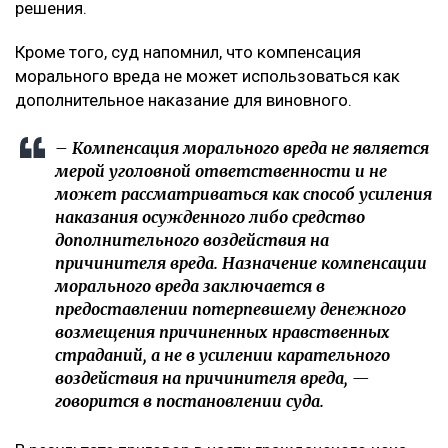
мнению заявителя, суд первой инстанции не в
полной мере оценил глубину нравственных
страданий отца.
Что решил суд
Судебная коллегия оставила жалобу без
удовлетворения, подчеркнув, что оснований для
изменения размера компенсации не установлено. В
постановлении отмечается, что определение суммы
компенсации относится к оценочным полномочиям
суда и производится с учетом конкретных
обстоятельств дела, характера нравственных
страданий потерпевшего, степени вины
осужденного, а также требований разумности и
справедливости. При этом апелляционная инстанция
отдельно указала, что несогласие потерпевшего с
присужденной суммой само по себе не
свидетельствует о незаконности судебного