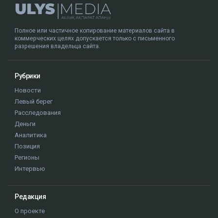
приговорен к 10 годам лишения свободы с
пожизненным лишением права управления
транспортными средствами. Все представители
потерпевших, кроме отца погибшей Томирис,
заявили в суде, что простили Пака и не имеют к нему
претензий.
Алматы
ДТП
компенсация
Аль-Фараби