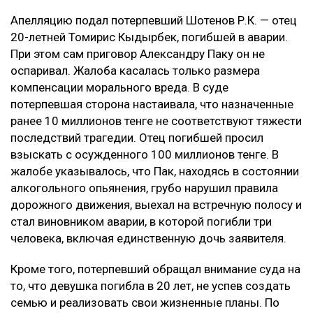
Коллаж Ulysmedia.kz
Апелляционный суд Алматы рассмотрел спор о
размере компенсации морального вреда по делу о
смертельном ДТП на проспекте аль-Фараби. Отец
одной из погибших в аварии девушек просил
увеличить выплату с 10 до 100 миллионов тенге,
сообщает Ulysmedia.kz.
ЧИТАЙТЕ ТАКЖЕ
Блогер из Алматы поплатился за мат и непристойные
видео в сети
Курсы валют: сколько стоит доллар в обменниках
Казахстана 8 августа
Воздух может ухудшиться в нескольких городах
Казахстана 8 августа
Глубину страданий отца не оценили