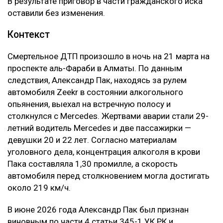
решения.
Кроме того, суд напомнил, что компенсация
морального вреда не может использоваться как
дополнительное наказание для виновного.
– Компенсация морального вреда не является
мерой уголовной ответственности и не
может рассматриваться как способ усиления
наказания осужденного либо средство
дополнительного воздействия на
причинителя вреда. Назначение компенсации
морального вреда заключается в
предоставлении потерпевшему денежного
возмещения причиненных нравственных
страданий, а не в усилении карательного
воздействия на причинителя вреда, —
говорится в постановлении суда.
В результате приговор в части гражданского иска