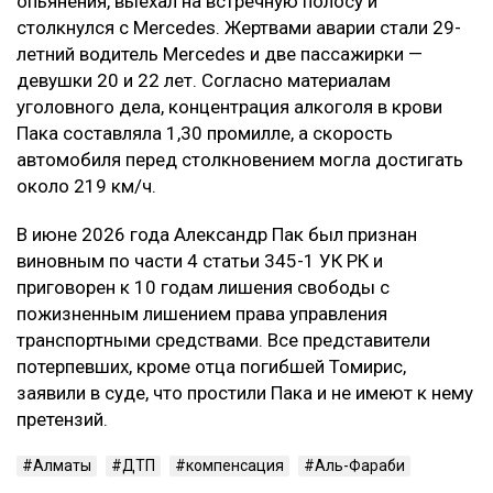
опьянения, выехал на встречную полосу и
столкнулся с Mercedes. Жертвами аварии стали 29-
летний водитель Mercedes и две пассажирки —
девушки 20 и 22 лет. Согласно материалам
уголовного дела, концентрация алкоголя в крови
Пака составляла 1,30 промилле, а скорость
автомобиля перед столкновением могла достигать
около 219 км/ч.
В июне 2026 года Александр Пак был признан
виновным по части 4 статьи 345-1 УК РК и
приговорен к 10 годам лишения свободы с
пожизненным лишением права управления
транспортными средствами. Все представители
потерпевших, кроме отца погибшей Томирис,
заявили в суде, что простили Пака и не имеют к нему
претензий.
Алматы
ДТП
компенсация
Аль-Фараби