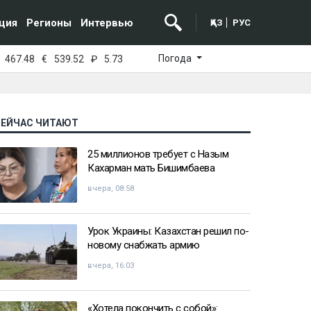
ция
Регионы
Интервью
ҚАЗ
РУС
Погода
467.48
€
539.52
₽
5.73
СЕЙЧАС ЧИТАЮТ
25 миллионов требует с Назым
Кахарман мать Бишимбаева
вчера, 08:58
Урок Украины: Казахстан решил по-
новому снабжать армию
вчера, 16:03
«Хотела покончить с собой»: