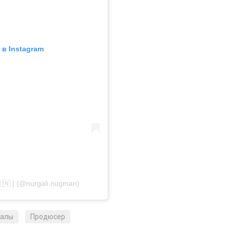
 Нугман
опубликовал
в соцсетях ролик, в
ертвой педофилии. По его словам, насилие
 в то время продюсером.
ино, мужчина якобы помогал ему получать роли,
асиловал. Нугман сообщил, что долгие годы
путь на телевидение.