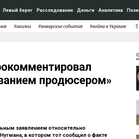
Левый берег
Расследования
Деньги
Аналитика
Пози
ния
#акимы
#январские события
#война в Украине
$
прокомментировал
ованием продюсером»