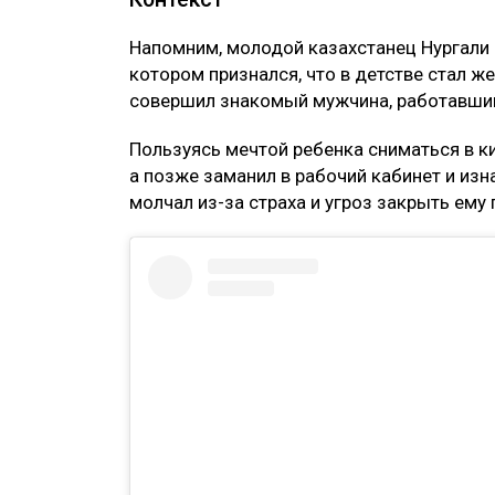
говорится в комментарии те
Нургали Нугман действительно записал п
что описанные им события не имеют отно
а были связаны с одноименным коммерч
Однако факт произошедшего с ним в дет
вновь подтвердил.
Комментарий ДП
В полиции сообщили, что сейчас проверя
обстоятельства и ищут возможных свид
В ДП подчеркнули, что сообщения о возм
особом контроле. Если факты подтвердятс
Контекст