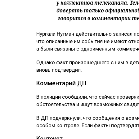
ЧИТАЙТЕ ТАКЖЕ
После нападения на детей возле «Ат
«Угрожал зарезать детей»: алматинка
Десятки индийцев депортировали из К
Позиция телеканала
В официальном
сообщении
подчеркивает
2010 года мужчины никогда не работали 
– Пользователь соцсети уточ
описанные им события происхо
были связаны с коммерческим
у коллектива телеканала. Те
доверять только официальной