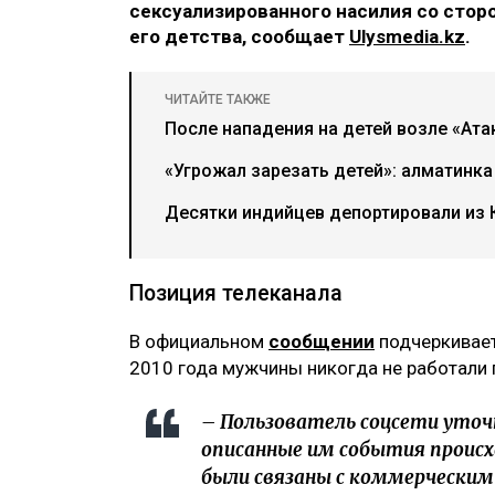
скриншот видео из соцетей
Телеканал Balapan выступил с офици
видеообращения казахстанца Нургали 
сексуализированного насилия со сто
его детства, сообщает
Ulysmedia.kz
.