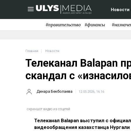
Новости
#правительство
#финансы
#назначе
Главная
Новости
Телеканал Balapan 
скандал с «изнасил
Динара Бекболаева
12.05.2026, 16:16