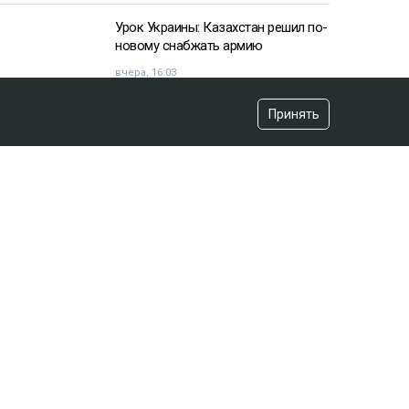
Принять
СЕЙЧАС ЧИТАЮТ
25 миллионов требует с Назым
Кахарман мать Бишимбаева
вчера, 08:58
Урок Украины: Казахстан решил по-