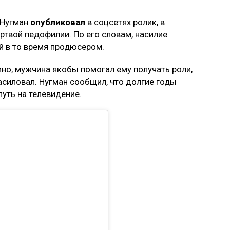
леканала.
овторное видеообращение, в котором уточнил,
шения к государственному телеканалу Balapan,
еским проектом.
стве сексуализированного насилия Нугман
ют информацию из публикации, выясняют все
етелей произошедшего.
ожном насилии в отношении детей находятся на
я, виновных привлекут к ответственности.