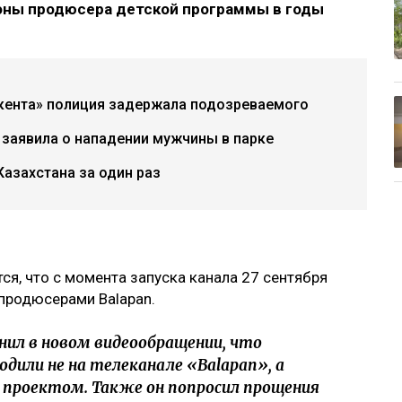
альным заявлением относительно
Нугмана, в котором тот сообщил о факте
роны продюсера детской программы в годы