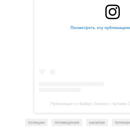
Напомним, молодой казахстанец Нургали
котором признался, что в детстве стал ж
совершил знакомый мужчина, работавший
Пользуясь мечтой ребенка сниматься в к
а позже заманил в рабочий кабинет и изн
молчал из-за страха и угроз закрыть ему 