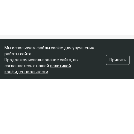
Публикация от Nazym Kakharman (@nazymkakharman)
суд
иск
Куандык Бишимбаев
Назым Кахарман
Альмира Нурлыбекова
Мы используем файлы cookie для улучшения
работы сайта.
Принять
Продолжая использование сайта, вы
соглашаетесь с нашей
политикой
конфиденциальности
.