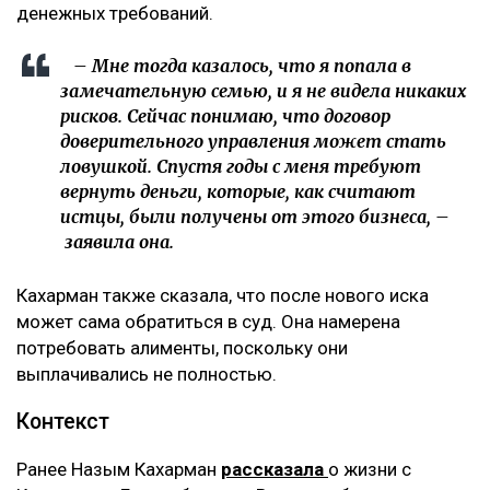
что дети не хотят общаться с ними, –
комментирует она.
По её словам, помещение, где работал фитнес-клуб,
было оформлено на мать Куандыка Бишимбаева
(Альмиру Нурлыбекову), а сама она управляла
бизнесом по договору доверительного управления.
Теперь же этот договор стал основанием для
денежных требований.
– Мне тогда казалось, что я попала в
замечательную семью, и я не видела никаких
рисков. Сейчас понимаю, что договор
доверительного управления может стать
ловушкой. Спустя годы с меня требуют
вернуть деньги, которые, как считают
истцы, были получены от этого бизнеса, –
заявила она.