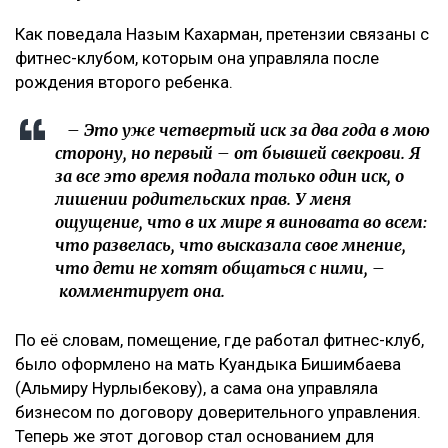
Instagram на детей и молодежь
Крики и эмоции: как Бажкенова отреагировала на
показания в суде
На бездомных и психически больных людей массово
оформляли кредиты в Казахстане
Иск спустя годы
Как поведала Назым Кахарман, претензии связаны с
фитнес-клубом, которым она управляла после
рождения второго ребенка.
– Это уже четвертый иск за два года в мою
сторону, но первый – от бывшей свекрови. Я
за все это время подала только один иск, о
лишении родительских прав. У меня
ощущение, что в их мире я виновата во всем:
что развелась, что высказала свое мнение,