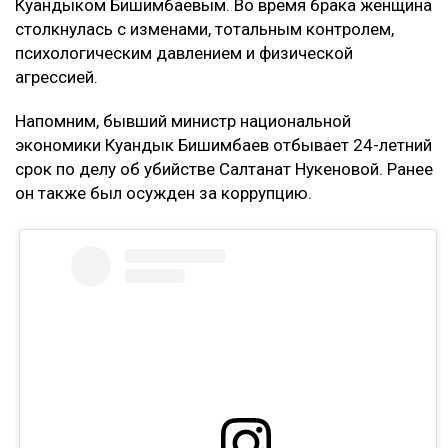
Кахарман также сказала, что после нового иска
может сама обратиться в суд. Она намерена
потребовать алименты, поскольку они
выплачивались не полностью.
Контекст
Ранее Назым Кахарман
рассказала
о жизни с
Куандыком Бишимбаевым. Во время брака женщина
столкнулась с изменами, тотальным контролем,
психологическим давлением и физической
агрессией.
Напомним, бывший министр национальной
экономики Куандык Бишимбаев отбывает 24-летний
срок по делу об убийстве Салтанат Нукеновой. Ранее
он также был осужден за коррупцию.