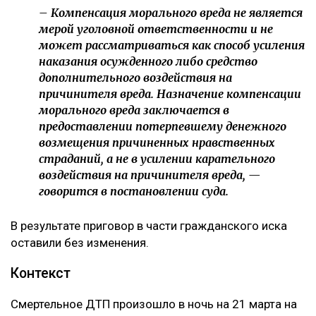
справедливости. При этом апелляционная инстанция
отдельно указала, что несогласие потерпевшего с
присужденной суммой само по себе не
свидетельствует о незаконности судебного
решения.
Кроме того, суд напомнил, что компенсация
морального вреда не может использоваться как
дополнительное наказание для виновного.
– Компенсация морального вреда не является
мерой уголовной ответственности и не
может рассматриваться как способ усиления
наказания осужденного либо средство
дополнительного воздействия на
причинителя вреда. Назначение компенсации
морального вреда заключается в
предоставлении потерпевшему денежного
возмещения причиненных нравственных