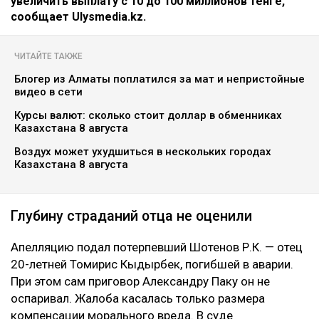
Коллаж Ulysmedia.kz
Апелляционный суд Алматы рассмотрел спор о
размере компенсации морального вреда по делу о
смертельном ДТП на проспекте аль-Фараби. Отец
одной из погибших в аварии девушек просил
увеличить выплату с 10 до 100 миллионов тенге,
сообщает Ulysmedia.kz.
ЧИТАЙТЕ ТАКЖЕ
Блогер из Алматы поплатился за мат и непристойные
видео в сети
Курсы валют: сколько стоит доллар в обменниках
Казахстана 8 августа
Воздух может ухудшиться в нескольких городах