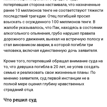
Казахстана 8 августа
Глубину страданий отца не оценили
Апелляцию подал потерпевший Шотенов Р.К. — отец
20-летней Томирис Кыдырбек, погибшей в аварии.
При этом сам приговор Александру Паку он не
оспаривал. Жалоба касалась только размера
компенсации морального вреда. В суде
потерпевшая сторона настаивала, что назначенные
ранее 10 миллионов тенге не соответствуют тяжести
последствий трагедии. Отец погибшей просил
взыскать с осужденного 100 миллионов тенге. В
жалобе указывалось, что Пак, находясь в состоянии
алкогольного опьянения, грубо нарушил правила
дорожного движения, выехал на встречную полосу и
стал виновником аварии, в которой погибли три
человека, включая единственную дочь заявителя.