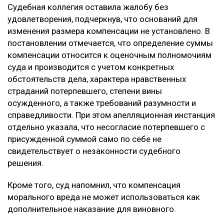
Кроме того, потерпевший обращал внимание суда на
то, что девушка погибла в 20 лет, не успев создать
семью и реализовать свои жизненные планы. По
мнению заявителя, суд первой инстанции не в
полной мере оценил глубину нравственных
страданий отца.
Что решил суд
Судебная коллегия оставила жалобу без
удовлетворения, подчеркнув, что оснований для
изменения размера компенсации не установлено. В
постановлении отмечается, что определение суммы
компенсации относится к оценочным полномочиям
суда и производится с учетом конкретных
обстоятельств дела, характера нравственных
страданий потерпевшего, степени вины
осужденного, а также требований разумности и