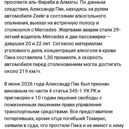
страданий, а не в усилении карательного
воздействия на причинителя вреда, —
говорится в постановлении суда.
В результате приговор в части гражданского иска
оставили без изменения.
Контекст
Смертельное ДТП произошло в ночь на 21 марта на
проспекте аль-Фараби в Алматы. По данным
следствия, Александр Пак, находясь за рулем
автомобиля Zeekr в состоянии алкогольного
опьянения, выехал на встречную полосу и
столкнулся с Mercedes. Жертвами аварии стали 29-
летний водитель Mercedes и две пассажирки —
девушки 20 и 22 лет. Согласно материалам
уголовного дела, концентрация алкоголя в крови
Пака составляла 1,30 промилле, а скорость