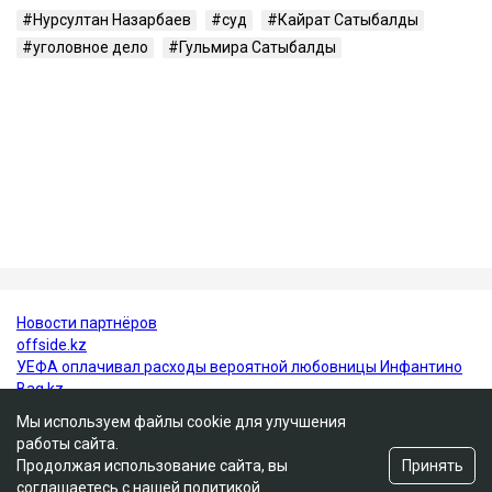
Кто такая Гульмира Сатыбалды
Гульмира Сатыбалды - бывшая супруга Кайрата
Сатыбалды, племянника экс-президента Казахстана
Нурсултана Назарбаева. Они развелись в 2005 году.
У бывших супругов трое общих детей - сын
Бауыржан и дочери Аружан и Дария. По имеющейся
в открытом доступе информации, по профессии
Гульмира Сатыбалды - учительница.
Нурсултан Назарбаев
суд
Кайрат Сатыбалды
уголовное дело
Гульмира Сатыбалды
Мы используем файлы cookie для улучшения
работы сайта.
Принять
Продолжая использование сайта, вы
соглашаетесь с нашей
политикой