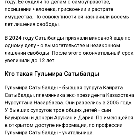
многомиллиардный долг перед банком.
Суд признал ее виновной. При этом к уже
назначенным 12 годам лишения свободы новый
срок не добавили. С Сатыбалды постановили
взыскать более 8 млрд тенге.
Это уже четвертое уголовное дело
Первые два приговора Сатыбалды вынесли в 2023
году. Ее судили по делам о самоуправстве,
похищении человека, присвоении и растрате
имущества. По совокупности ей назначили восемь
лет лишения свободы.
В 2024 году Сатыбалды признали виновной еще по
одному делу - о вымогательстве и незаконном
лишении свободы. После этого окончательный срок
увеличили до 12 лет.