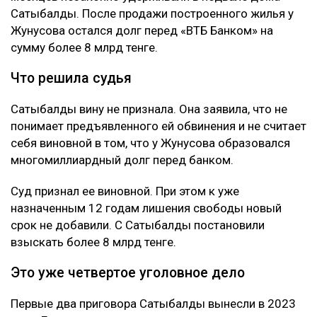
строительством жилого комплекса «Восточка» в
Алматы.
Позже Жунусов передал доли в компаниях
связанным с Сатыбалды лицам и подписал ряд
других документов. По версии обвинения, сделал он
это под давлением.
Как утверждает журналист, мужчину несколько
месяцев незаконно удерживали в подвале дома
Сатыбалды. После продажи построенного жилья у
Жунусова остался долг перед «ВТБ Банком» на
сумму более 8 млрд тенге.
Что решила судья
Сатыбалды вину не признала. Она заявила, что не
понимает предъявленного ей обвинения и не считает
себя виновной в том, что у Жунусова образовался