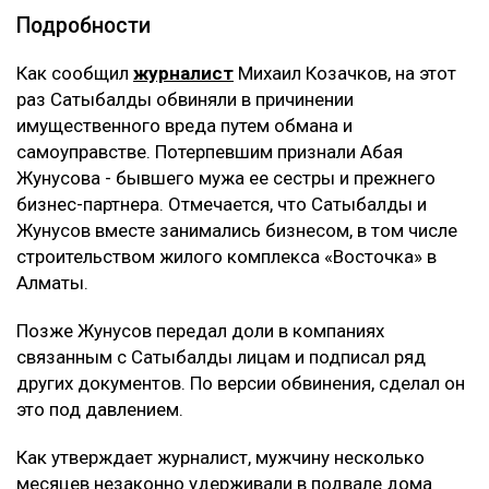
ЧИТАЙТЕ ТАКЖЕ
Трампу запретили строить бальный зал в Белом доме
за $400 млн
Миллиарды тенге украли на реконструкции водовода в
Атырау
10 млрд тенге за смерть Нурай потребовали с
Шерхана Аймахана
Подробности
Как сообщил
журналист
Михаил Козачков, на этот
раз Сатыбалды обвиняли в причинении
имущественного вреда путем обмана и
самоуправстве. Потерпевшим признали Абая
Жунусова - бывшего мужа ее сестры и прежнего
бизнес-партнера. Отмечается, что Сатыбалды и
Жунусов вместе занимались бизнесом, в том числе