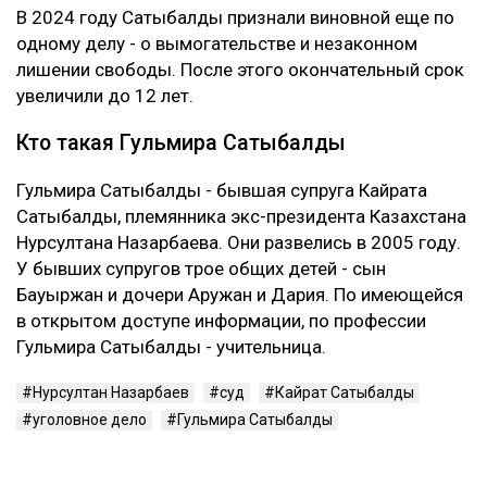
Сатыбалды вину не признала. Она заявила, что не
понимает предъявленного ей обвинения и не считает
себя виновной в том, что у Жунусова образовался
многомиллиардный долг перед банком.
Суд признал ее виновной. При этом к уже
назначенным 12 годам лишения свободы новый
срок не добавили. С Сатыбалды постановили
взыскать более 8 млрд тенге.
Это уже четвертое уголовное дело
Первые два приговора Сатыбалды вынесли в 2023
году. Ее судили по делам о самоуправстве,
похищении человека, присвоении и растрате
имущества. По совокупности ей назначили восемь
лет лишения свободы.
В 2024 году Сатыбалды признали виновной еще по
одному делу - о вымогательстве и незаконном