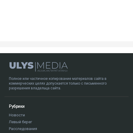
лишении свободы. После этого окончательный срок
увеличили до 12 лет.
Кто такая Гульмира Сатыбалды
Гульмира Сатыбалды - бывшая супруга Кайрата
Сатыбалды, племянника экс-президента Казахстана
Нурсултана Назарбаева. Они развелись в 2005 году.
У бывших супругов трое общих детей - сын
Бауыржан и дочери Аружан и Дария. По имеющейся
в открытом доступе информации, по профессии
Гульмира Сатыбалды - учительница.
Нурсултан Назарбаев
суд
Кайрат Сатыбалды
уголовное дело
Гульмира Сатыбалды