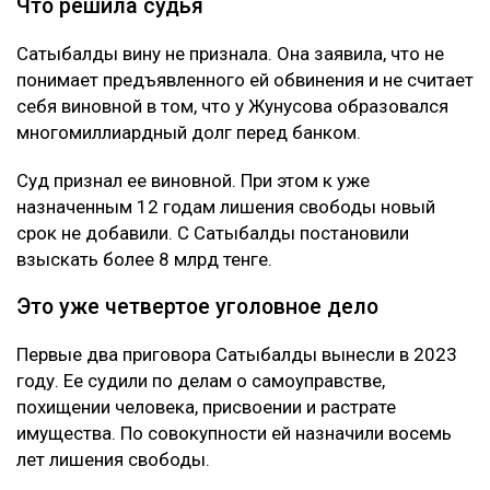
Жунусова - бывшего мужа ее сестры и прежнего
бизнес-партнера. Отмечается, что Сатыбалды и
Жунусов вместе занимались бизнесом, в том числе
строительством жилого комплекса «Восточка» в
Алматы.
Позже Жунусов передал доли в компаниях
связанным с Сатыбалды лицам и подписал ряд
других документов. По версии обвинения, сделал он
это под давлением.
Как утверждает журналист, мужчину несколько
месяцев незаконно удерживали в подвале дома
Сатыбалды. После продажи построенного жилья у
Жунусова остался долг перед «ВТБ Банком» на
сумму более 8 млрд тенге.
Что решила судья