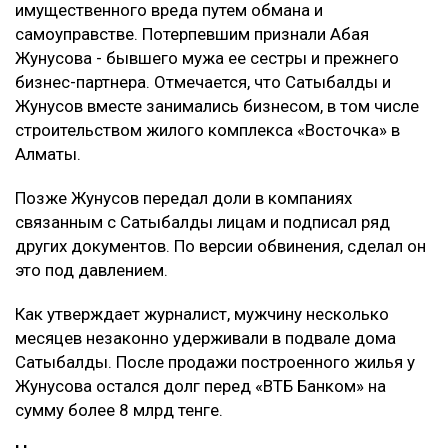
постановил взыскать с нее более 8 млрд тенге,
передаёт Ulysmedia.kz.
ЧИТАЙТЕ ТАКЖЕ
Астанчанка добилась уголовного дела после
нападения мужчины в парке
Трампу запретили строить бальный зал в Белом доме
за $400 млн
Миллиарды тенге украли на реконструкции водовода в
Атырау
Подробности
Как сообщил
журналист
Михаил Козачков, на этот
раз Сатыбалды обвиняли в причинении
имущественного вреда путем обмана и
самоуправстве. Потерпевшим признали Абая