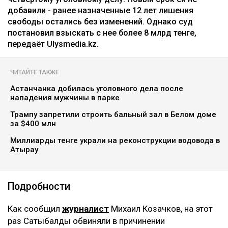
Ильяс Бахыт
08.08.2026, 11:24
коллаж: архив Ulysmedia.kz
Бывшую жену племянника Нурсултана Назарбаева
Гульмиру Сатыбалды признали виновной по
четвертому уголовному делу. Новый срок ей не
добавили - ранее назначенные 12 лет лишения
свободы остались без изменений. Однако суд