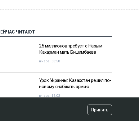
СЕЙЧАС ЧИТАЮТ
25 миллионов требует с Назым
Кахарман мать Бишимбаева
вчера, 08:58
Урок Украины: Казахстан решил по-
новому снабжать армию
вчера, 16:03
Принять
«Хотела покончить с собой»:
девочка подверглась травле после
изнасилования в Актобе
вчера, 10:20