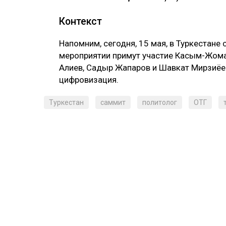
Контекст
Напомним, сегодня, 15 мая, в Туркестане
мероприятии примут участие Касым-Жома
Алиев, Садыр Жапаров и Шавкат Мирзиёев
цифровизация.
Туркестан
саммит
политолог
ОТГ