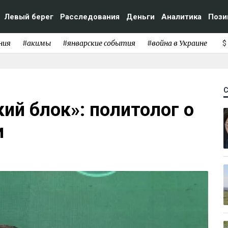
Левый берег
Расследования
Деньги
Аналитика
Пози
ния
#акимы
#январские события
#война в Украине
$
ий блок»: политолог о
и