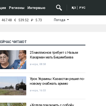
ция
Регионы
Интервью
ҚАЗ
РУС
Погода
467.48
€
539.52
₽
5.73
СЕЙЧАС ЧИТАЮТ
25 миллионов требует с Назым
Кахарман мать Бишимбаева
вчера, 08:58
Урок Украины: Казахстан решил по-
новому снабжать армию
вчера, 16:03
«Хотела покончить с собой»: