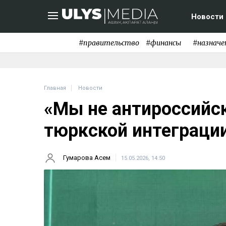
Новости
#правительство
#финансы
#назначе
Главная
Новости
«Мы не антироссийск
тюркской интеграци
Гумарова Асем
15.05.2026, 14:50