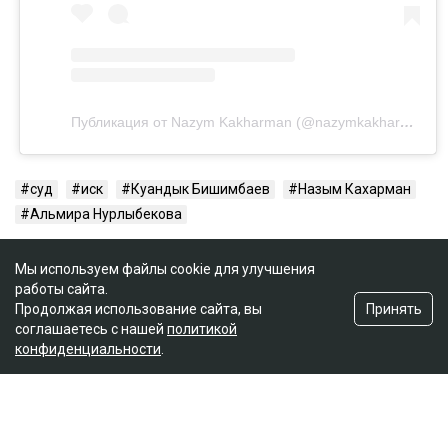
Публикация от Nazym Kakharman (@nazymkakharman)
суд
иск
Куандык Бишимбаев
Назым Кахарман
Альмира Нурлыбекова
Мы используем файлы cookie для улучшения
работы сайта.
Принять
Продолжая использование сайта, вы
соглашаетесь с нашей
политикой
конфиденциальности
.