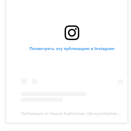
Напомним, бывший министр национальной
экономики Куандык Бишимбаев отбывает 24-летний
срок по делу об убийстве Салтанат Нукеновой. Ранее
он также был осужден за коррупцию.
Посмотреть эту публикацию в Instagram