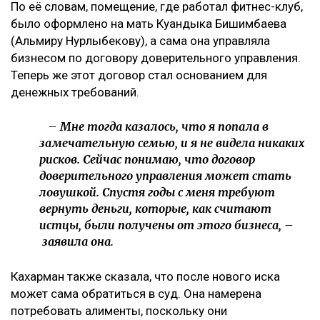
– Это уже четвертый иск за два года в мою
сторону, но первый – от бывшей свекрови. Я
за все это время подала только один иск, о
лишении родительских прав. У меня
ощущение, что в их мире я виновата во всем:
что развелась, что высказала свое мнение,
что дети не хотят общаться с ними, –
комментирует она.
По её словам, помещение, где работал фитнес-клуб,
было оформлено на мать Куандыка Бишимбаева
(Альмиру Нурлыбекову), а сама она управляла
бизнесом по договору доверительного управления.
Теперь же этот договор стал основанием для
денежных требований.
– Мне тогда казалось, что я попала в
замечательную семью, и я не видела никаких