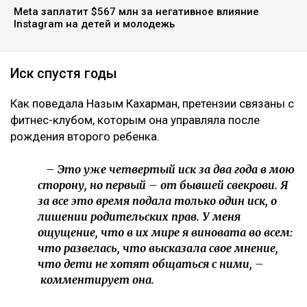
четвертое судебное разбирательство,
инициированное семьей осужденного экс-министра
за последние два года, ссообщает Ulysmedia.kz.
ЧИТАЙТЕ ТАКЖЕ
10 млрд тенге за смерть Нурай потребовали с
Шерхана Аймахана
«Пивной король» Тохтар Тулешов пытается сократить
свой 21-летний срок
Meta заплатит $567 млн за негативное влияние
Instagram на детей и молодежь
Иск спустя годы
Как поведала Назым Кахарман, претензии связаны с
фитнес-клубом, которым она управляла после
рождения второго ребенка.