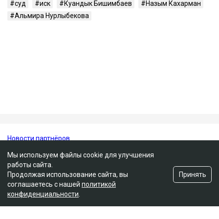
Публикация от Nazym Kakharman (@nazymkakharman)
суд
иск
Куандык Бишимбаев
Назым Кахарман
Альмира Нурлыбекова
Мы используем файлы cookie для улучшения
работы сайта.
Принять
Продолжая использование сайта, вы
соглашаетесь с нашей
политикой
конфиденциальности
.