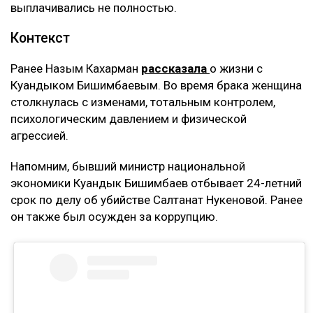
рисков. Сейчас понимаю, что договор
доверительного управления может стать
ловушкой. Спустя годы с меня требуют
вернуть деньги, которые, как считают
истцы, были получены от этого бизнеса, –
заявила она.
Кахарман также сказала, что после нового иска
может сама обратиться в суд. Она намерена
потребовать алименты, поскольку они
выплачивались не полностью.
Контекст
Ранее Назым Кахарман
рассказала
о жизни с
Куандыком Бишимбаевым. Во время брака женщина
столкнулась с изменами, тотальным контролем,
психологическим давлением и физической
агрессией.