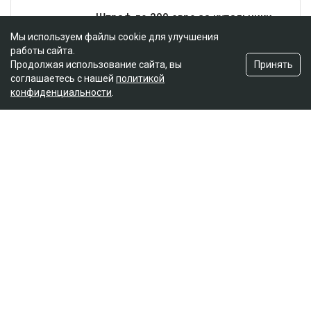
Мы используем файлы cookie для улучшения
работы сайта.
Принять
Продолжая использование сайта, вы
соглашаетесь с нашей
политикой
конфиденциальности
.
Главная
Новости
Названы ягоды, снижающие
плохой холестерин и воспаление
Асыл Беков
09.08.2026, 07:29
botanichka
Ученые пришли к выводу, что темный виноград и
черника способны положительно влиять на