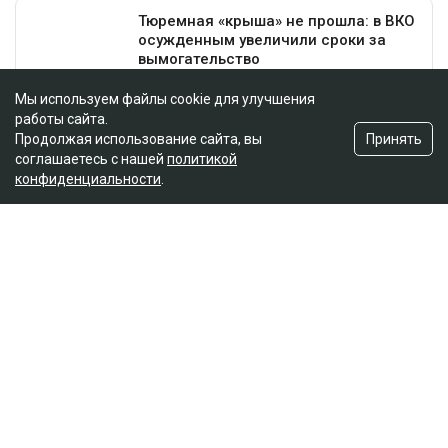
Мы используем файлы cookie для улучшения
работы сайта.
Принять
Продолжая использование сайта, вы
соглашаетесь с нашей
политикой
конфиденциальности
.
Главная
Новости
На Динару Егеубаеву завели
уголовное дело после ДТП
Курманов Байтас
05.08.2026, 12:46
Фото из аккаунта Динары Егеубаевой в соцсети
Журналисту запретили выезд из страны.
Расследование ведется по статье 345, части 1