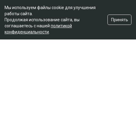
Мы используем файлы cookie для улучшения
работы сайта.
Принять
Продолжая использование сайта, вы
соглашаетесь с нашей
политикой
конфиденциальности
.
Главная
Новости
Отец погибшей в ДТП на аль-
Фараби потребовал с Александра
Пака 100 миллионов
Динара Бекболаева
07.08.2026, 14:27
Коллаж Ulysmedia.kz
Апелляционный суд Алматы рассмотрел спор о
размере компенсации морального вреда по делу о