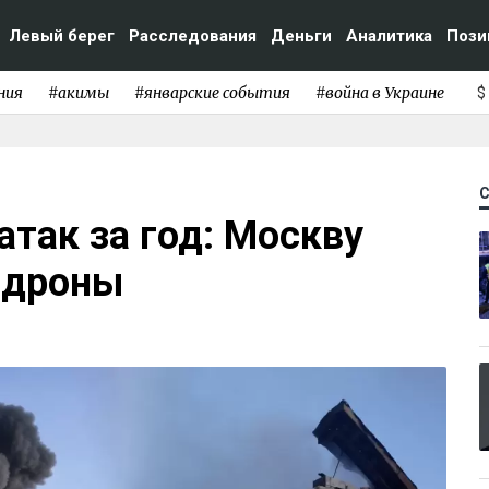
Левый берег
Расследования
Деньги
Аналитика
Пози
ния
#акимы
#январские события
#война в Украине
$
атак за год: Москву
 дроны