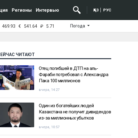
ция
Регионы
Интервью
ҚАЗ
РУС
Погода
469.93
€
541.64
₽
5.71
СЕЙЧАС ЧИТАЮТ
Отец погибшей в ДТП на аль-
Фараби потребовал с Александра
Пака 100 миллионов
вчера, 14:27
Один из богатейших людей
Казахстана не получит дивидендов
из-за миллионных убытков
вчера, 10:57