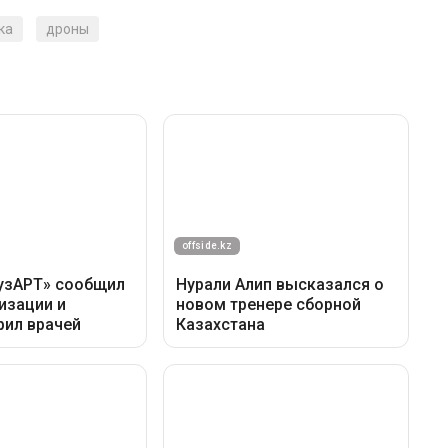
ка
дроны