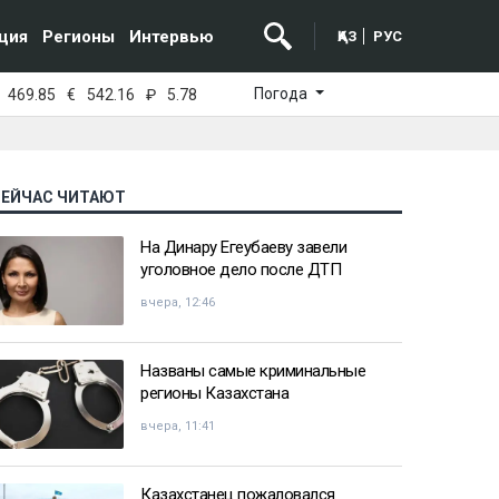
ция
Регионы
Интервью
ҚАЗ
РУС
Погода
469.85
€
542.16
₽
5.78
СЕЙЧАС ЧИТАЮТ
На Динару Егеубаеву завели
уголовное дело после ДТП
вчера, 12:46
Названы самые криминальные
регионы Казахстана
вчера, 11:41
Казахстанец пожаловался