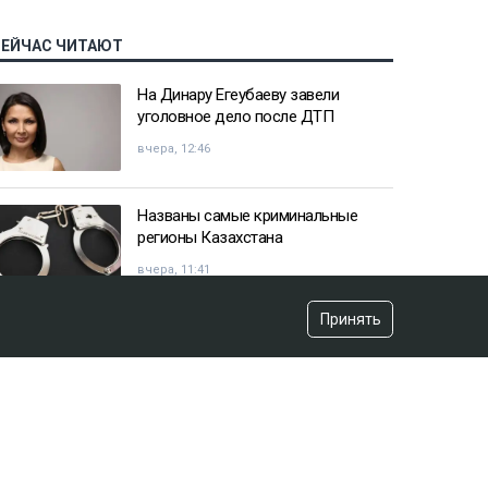
СЕЙЧАС ЧИТАЮТ
На Динару Егеубаеву завели
уголовное дело после ДТП
вчера, 12:46
Названы самые криминальные
регионы Казахстана
вчера, 11:41
Принять
Казахстанец пожаловался
Жапарову после остановки на
границе
вчера, 09:52
«Красили» новый асфальт к