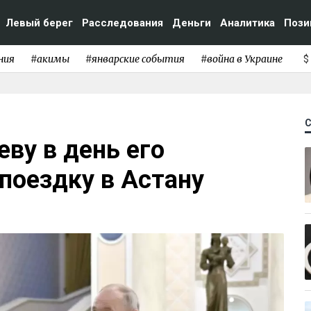
Левый берег
Расследования
Деньги
Аналитика
Пози
ния
#акимы
#январские события
#война в Украине
$
еву в день его
поездку в Астану