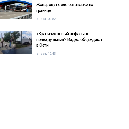
Жапарову после остановки на
границе
вчера, 09:52
«Красили» новый асфальт к
приезду акима? Видео обсуждают
в Сети
вчера, 12:43