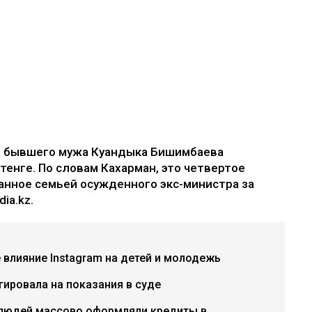
е бывшего мужа Куандыка Бишимбаева
 тенге. По словам Кахарман, это четвертое
анное семьей осужденного экс-министра за
ia.kz.
е влияние Instagram на детей и молодежь
гировала на показания в суде
 людей массово оформляли кредиты в