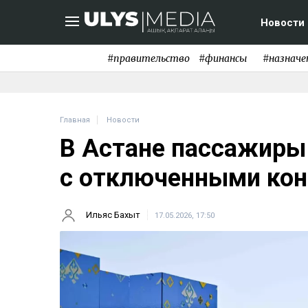
Новости
#правительство
#финансы
#назначе
Главная
Новости
В Астане пассажиры 
с отключенными ко
Ильяс Бахыт
17.05.2026, 17:50