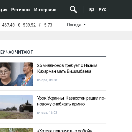
ция
Регионы
Интервью
ҚАЗ
РУС
Погода
467.48
€
539.52
₽
5.73
СЕЙЧАС ЧИТАЮТ
25 миллионов требует с Назым
Кахарман мать Бишимбаева
вчера, 08:58
Урок Украины: Казахстан решил по-
новому снабжать армию
вчера, 16:03
«Хотела покончить с собой»: