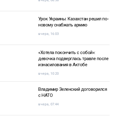
вчера, 08:58
Урок Украины: Казахстан решил по-
новому снабжать армию
вчера, 16:03
«Хотела покончить с собой»:
девочка подверглась травле после
изнасилования в Актобе
вчера, 10:20
Владимир Зеленский договорился
с НАТО
вчера, 07:44