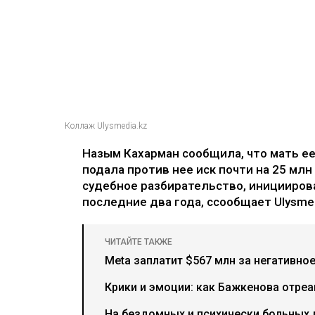
Коллаж Ulysmedia.kz
Назым Кахарман сообщила, что мать е
подала против нее иск почти на 25 млн
судебное разбирательство, иницииров
последние два года, ссообщает Ulysmed
ЧИТАЙТЕ ТАКЖЕ
Meta заплатит $567 млн за негативно
Крики и эмоции: как Бажкенова отреа
На бездомных и психически больных