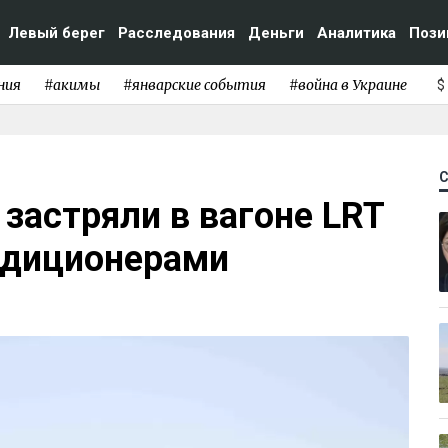
Левый берег
Расследования
Деньги
Аналитика
Пози
ния
#акимы
#январские события
#война в Украине
$
застряли в вагоне LRT
ндиционерами