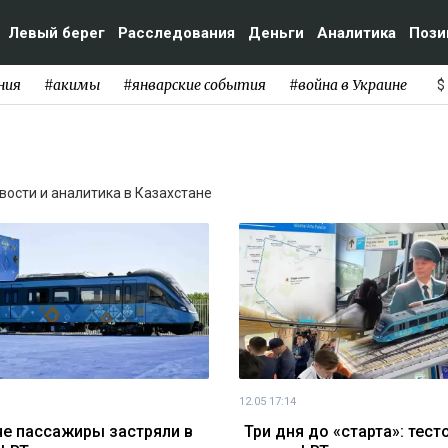
Левый берег
Расследования
Деньги
Аналитика
Пози
ния
#акимы
#январские события
#война в Украине
$
овости и аналитика в Казахстане
12.05 17:14
не пассажиры застряли в
Три дня до «старта»: тес