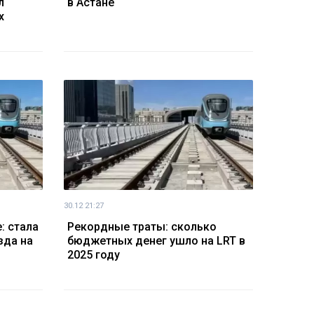
л
в Астане
х
30.12 21:27
: стала
Рекордные траты: сколько
зда на
бюджетных денег ушло на LRT в
2025 году