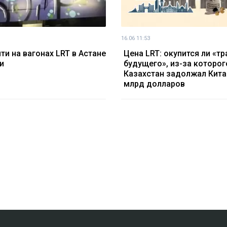
16.06 11:53
ти на вагонах LRT в Астане
Цена LRT: окупится ли «т
и
будущего», из-за которог
Казахстан задолжал Кита
млрд долларов