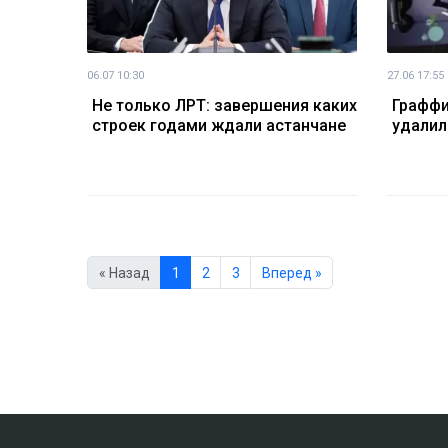
06.07 10:30
27.06 17:55
Не только ЛРТ: завершения каких
Граффи
строек годами ждали астанчане
удалил
« Назад
1
2
3
Вперед »