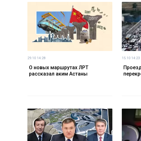
29.10 14:28
15.10 14:23
О новых маршрутах ЛРТ
Проезд
рассказал аким Астаны
перекр