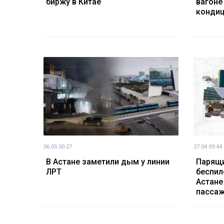
биржу в Китае
вагоне
конди
06.05 00:27
27.04 09:44
В Астане заметили дым у линии
Парящи
ЛРТ
беспил
Астане
пасса