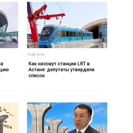
19.08 10:39
на
Как назовут станции LRT в
нцию
Астане: депутаты утвердили
список