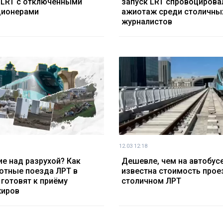
 LRT с отключенными
запуск LRT спровоцирова
ционерами
ажиотаж среди столичны
журналистов
12.03 12:18
е над разрухой? Как
Дешевле, чем на автобусе
отные поезда ЛРТ в
известна стоимость прое
 готовят к приёму
столичном ЛРТ
жиров