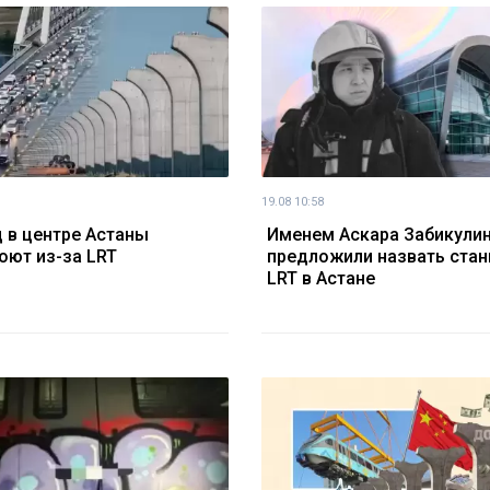
19.08 10:58
 в центре Астаны
Именем Аскара Забикули
оют из-за LRT
предложили назвать ста
LRT в Астане