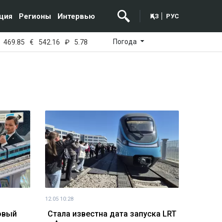
ция
Регионы
Интервью
ҚАЗ
РУС
Погода
469.85
€
542.16
₽
5.78
12.05 10:28
товый
Стала известна дата запуска LRT