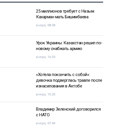
25 миллионов требует с Назым
Кахарман мать Бишимбаева
вчера, 08:58
Урок Украины: Казахстан решил по-
новому снабжать армию
вчера, 16:03
«Хотела покончить с собой»:
девочка подверглась травле после
изнасилования в Актобе
вчера, 10:20
Владимир Зеленский договорился
с НАТО
вчера, 07:44