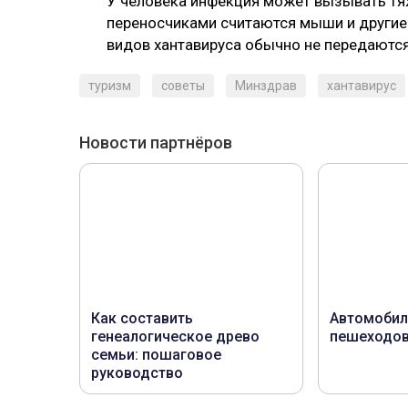
У человека инфекция может вызывать тя
переносчиками считаются мыши и другие
видов хантавируса обычно не передаются
туризм
советы
Минздрав
хантавирус