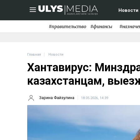
Новости
#правительство
#финансы
#назначе
Главная
Новости
Хантавирус: Минздра
казахстанцам, выез
Зарина Файзулина
18.05.2026, 14:39