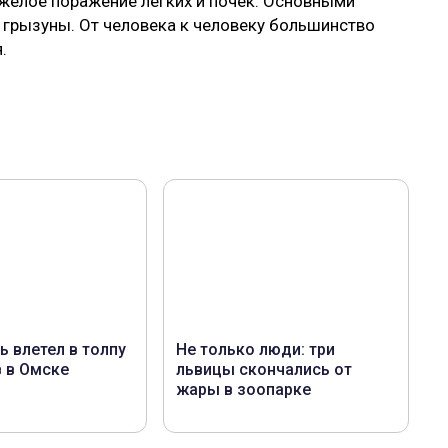
желое поражение легких и почек. Основными
 грызуны. От человека к человеку большинство
.