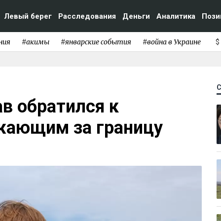
Левый берег
Расследования
Деньги
Аналитика
Пози
ния
#акимы
#январские события
#война в Украине
$
в обратился к
жающим за границу