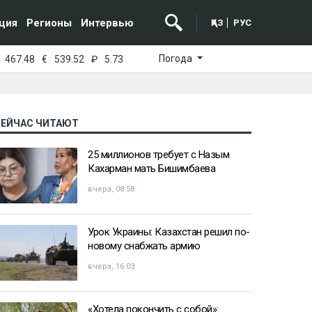
ция
Регионы
Интервью
ҚАЗ
РУС
Погода
467.48
€
539.52
₽
5.73
СЕЙЧАС ЧИТАЮТ
25 миллионов требует с Назым
Кахарман мать Бишимбаева
вчера, 08:58
Урок Украины: Казахстан решил по-
новому снабжать армию
вчера, 16:03
«Хотела покончить с собой»: