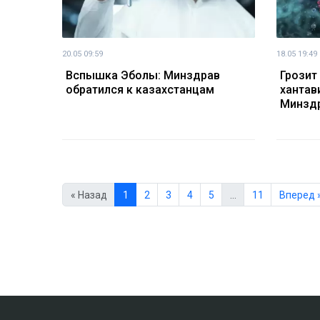
20.05 09:59
18.05 19:49
Вспышка Эболы: Минздрав
Грозит
обратился к казахстанцам
хантав
Минзд
« Назад
1
2
3
4
5
…
11
Вперед 