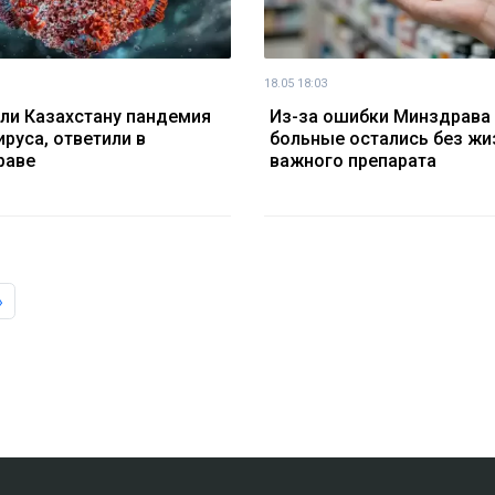
18.05 18:03
 ли Казахстану пандемия
Из-за ошибки Минздрава
ируса, ответили в
больные остались без жи
раве
важного препарата
»