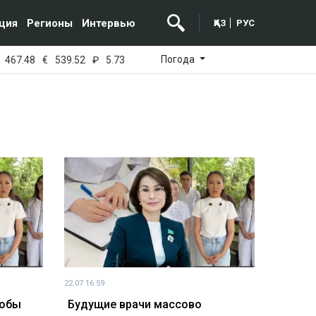
ция
Регионы
Интервью
ҚАЗ
РУС
Погода
467.48
€
539.52
₽
5.73
22.07 16:59
лобы
Будущие врачи массово