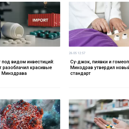
26.05 12:57
 под видом инвестиций:
Су-джок, пиявки и гомеоп
т разоблачил красивые
Минздрав утвердил новы
 Минздрава
стандарт