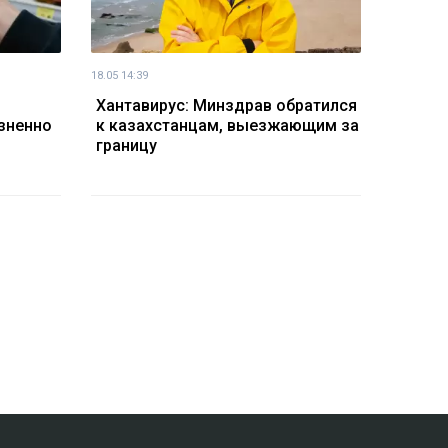
18.05 14:39
Хантавирус: Минздрав обратился
зненно
к казахстанцам, выезжающим за
границу