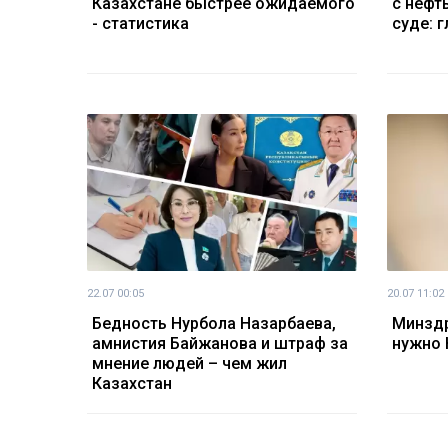
Казахстане быстрее ожидаемого
с нефт
- статистика
суде: 
22.07 00:05
20.07 11:02
Бедность Нурбола Назарбаева,
Минздр
амнистия Байжанова и штраф за
нужно 
мнение людей – чем жил
Казахстан