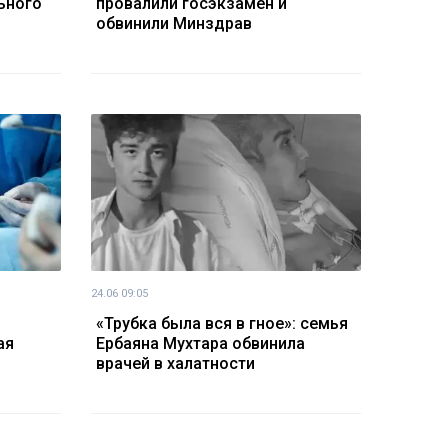
ьного
провалили госэкзамен и
обвинили Минздрав
24.06 09:05
«Трубка была вся в гное»: семья
ая
Ербаяна Мухтара обвинила
врачей в халатности