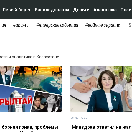
Левый берег
Расследования
Деньги
Аналитика
Пози
ния
#акимы
#январские события
#война в Украине
$
ости и аналитика в Казахстане
23.07 15:47
борная гонка, проблемы
Минздрав ответил на жа