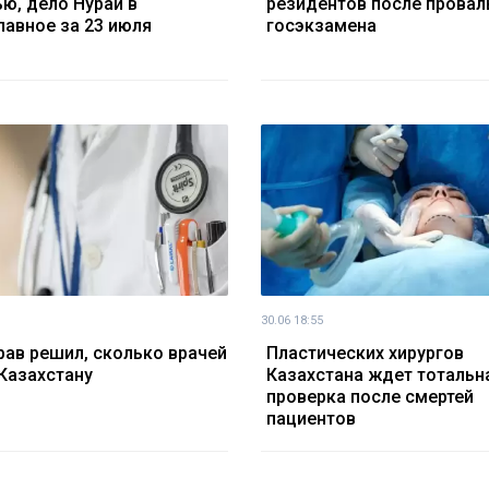
ью, дело Нурай в
резидентов после провал
главное за 23 июля
госэкзамена
30.06 18:55
ав решил, сколько врачей
Пластических хирургов
Казахстану
Казахстана ждет тотальн
проверка после смертей
пациентов