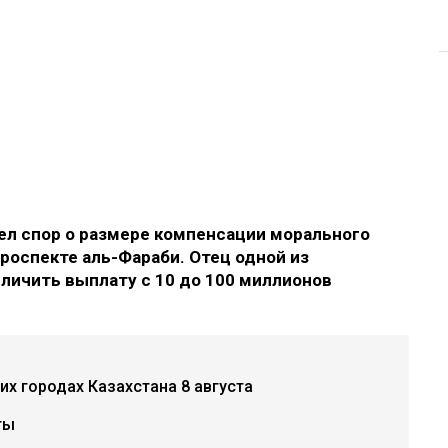
л спор о размере компенсации морального
роспекте аль-Фараби. Отец одной из
еличить выплату с 10 до 100 миллионов
х городах Казахстана 8 августа
ты