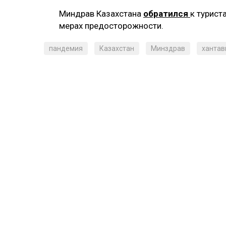
Миндрав Казахстана
обратился
к турист
мерах предосторожности.
пандемия
Казахстан
Минздрав
хантав