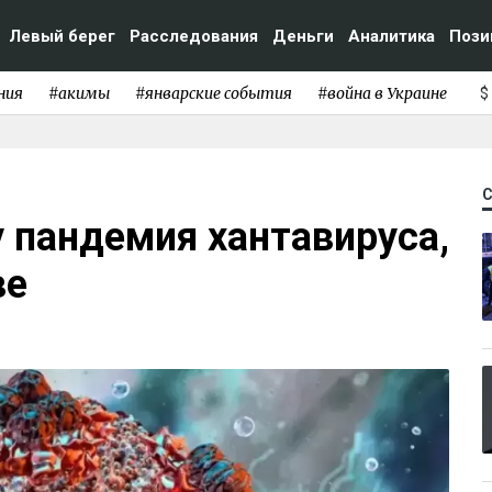
Левый берег
Расследования
Деньги
Аналитика
Пози
ния
#акимы
#январские события
#война в Украине
$
у пандемия хантавируса,
ве