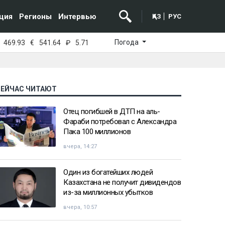
ция
Регионы
Интервью
ҚАЗ
РУС
Погода
469.93
€
541.64
₽
5.71
СЕЙЧАС ЧИТАЮТ
Отец погибшей в ДТП на аль-
Фараби потребовал с Александра
Пака 100 миллионов
вчера, 14:27
Один из богатейших людей
Казахстана не получит дивидендов
из-за миллионных убытков
вчера, 10:57