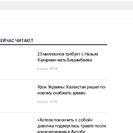
СЕЙЧАС ЧИТАЮТ
25 миллионов требует с Назым
Кахарман мать Бишимбаева
вчера, 08:58
Урок Украины: Казахстан решил по-
новому снабжать армию
вчера, 16:03
«Хотела покончить с собой»:
девочка подверглась травле после
изнасилования в Актобе