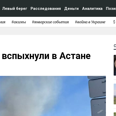
Левый берег
Расследования
Деньги
Аналитика
Пози
ния
#акимы
#январские события
#война в Украине
$
 вспыхнули в Астане