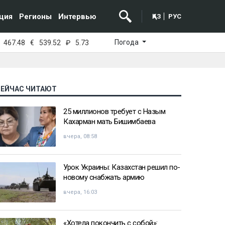
ция
Регионы
Интервью
ҚАЗ
РУС
Погода
467.48
€
539.52
₽
5.73
СЕЙЧАС ЧИТАЮТ
25 миллионов требует с Назым
Кахарман мать Бишимбаева
вчера, 08:58
Урок Украины: Казахстан решил по-
новому снабжать армию
вчера, 16:03
«Хотела покончить с собой»: