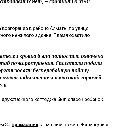
традавших нет, – сообщили в МЧС.
 возгорание в районе Алматы по улице
жного нежилого здания. Пламя охватило
ателей крыша была полностью охвачена
штаб пожаротушения. Спасатели подали
организовали бесперебойную подачу
ильным задымлением и высокой горючей
ли.
з двухэтажного коттеджа был спасён ребенок.
ем 3»
произошёл
страшный пожар. Жанаргуль и