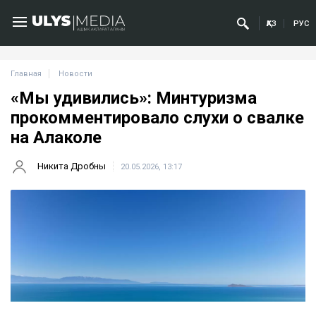
ҚАЗ
РУС
Главная
Новости
«Мы удивились»: Минтуризма
прокомментировало слухи о свалке
на Алаколе
Никита Дробны
20.05.2026, 13:17