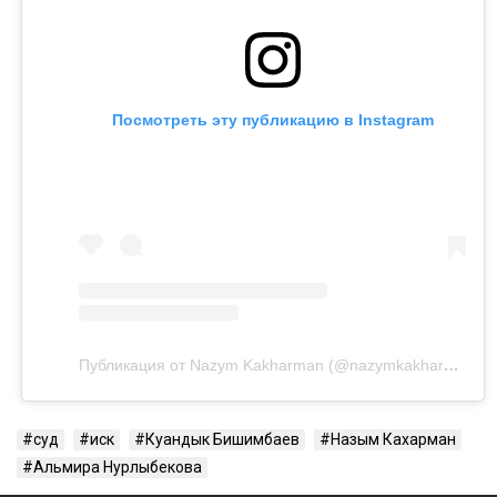
Посмотреть эту публикацию в Instagram
Публикация от Nazym Kakharman (@nazymkakharman)
суд
иск
Куандык Бишимбаев
Назым Кахарман
Альмира Нурлыбекова