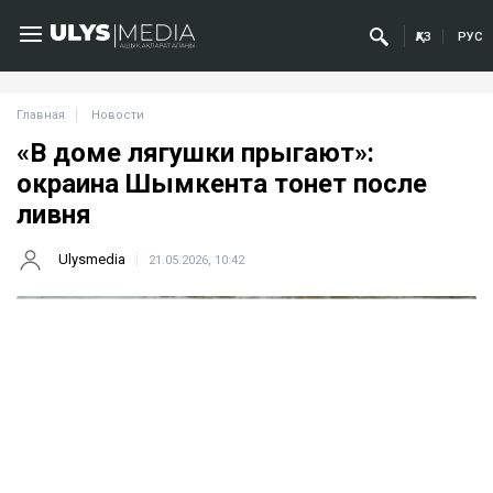
ҚАЗ
РУС
Главная
Новости
«В доме лягушки прыгают»:
окраина Шымкента тонет после
ливня
Ulysmedia
21.05.2026, 10:42