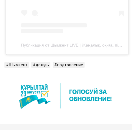
Публикация от Шымкент LIVE | Жаңалық, оқиға, пікір (@v_shymkente)
Шымкент
дождь
подтопление