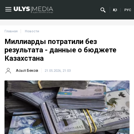
ҚАЗ
РУС
Главная
Новости
Миллиарды потратили без
результата - данные о бюджете
Казахстана
Асыл Беков
21.05.2026, 21:03