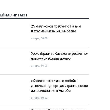
СЕЙЧАС ЧИТАЮТ
25 миллионов требует с Назым
Кахарман мать Бишимбаева
вчера, 08:58
Урок Украины: Казахстан решил по-
новому снабжать армию
вчера, 16:03
«Хотела покончить с собой»:
девочка подверглась травле после
изнасилования в Актобе
вчера, 10:20