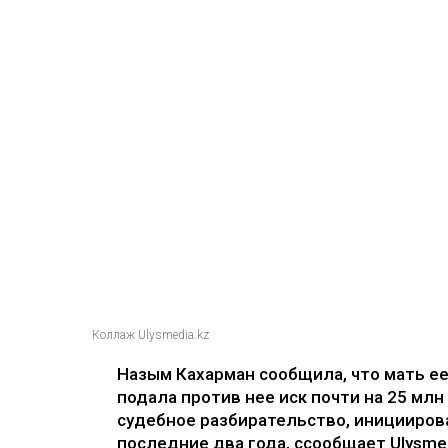
Коллаж Ulysmedia.kz
Назым Кахарман сообщила, что мать е
подала против нее иск почти на 25 млн
судебное разбирательство, иницииров
последние два года, ссообщает Ulysmed