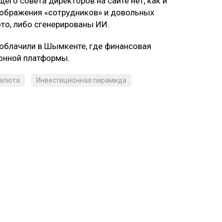
го совета директоров на сайте нет, как и
зображения «сотрудников» и довольных
ото, либо сгенерированы ИИ.
зоблачили в Шымкенте, где финансовая
онной платформы.
алюта
Инвестиционная пирамида