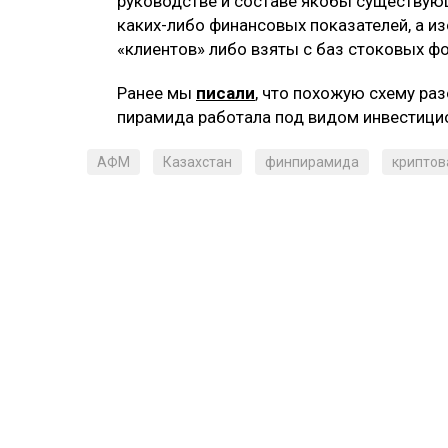
руководстве и составе якобы существующе
каких-либо финансовых показателей, а и
«клиентов» либо взяты с баз стоковых ф
Ранее мы
писали
, что похожую схему ра
пирамида работала под видом инвестици
АФМ
Казахстан
финпирамида
криптов