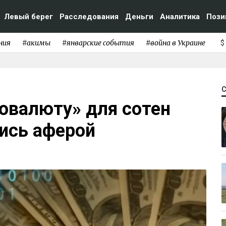
Левый берег
Расследования
Деньги
Аналитика
Пози
ния
#акимы
#январские события
#война в Украине
$
овалюту» для сотен
ись аферой