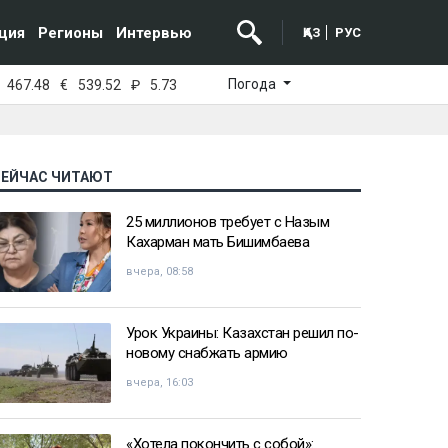
ция
Регионы
Интервью
ҚАЗ
РУС
Погода
467.48
€
539.52
₽
5.73
СЕЙЧАС ЧИТАЮТ
25 миллионов требует с Назым
Кахарман мать Бишимбаева
вчера, 08:58
Урок Украины: Казахстан решил по-
новому снабжать армию
вчера, 16:03
«Хотела покончить с собой»: