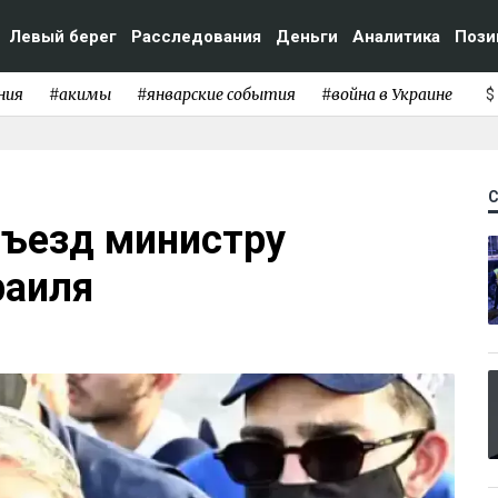
Левый берег
Расследования
Деньги
Аналитика
Пози
ния
#акимы
#январские события
#война в Украине
$
въезд министру
раиля