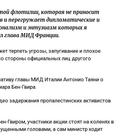
той флотилии, которая не приносит
в и перегружает дипломатические и
ионализм и энтузиазм которых я
ил глава МИД Франции.
жет терпеть угрозы, запугивание и плохое
о стороны официальных лиц другого
ативу главы МИД Италии Антонио Таяни о
ара Бен-Гвира.
део задержания пропалестинских активистов
н-Гвиром, участники акции стоят на коленях в
ущенными головами, а сам министр ходит