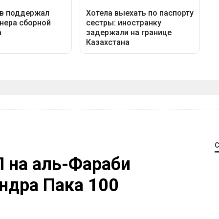
П на аль-Фараби
ндра Пака 100