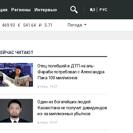
ция
Регионы
Интервью
ҚАЗ
РУС
Погода
469.93
€
541.64
₽
5.71
СЕЙЧАС ЧИТАЮТ
Отец погибшей в ДТП на аль-
Фараби потребовал с Александра
Пака 100 миллионов
вчера, 14:27
Один из богатейших людей
Казахстана не получит дивидендов
из-за миллионных убытков
вчера, 10:57