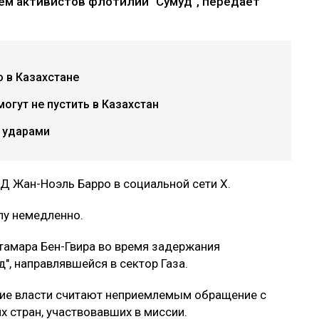
ем активистов флотилии "Сумуд", передает
 в Казахстане
огут не пустить в Казахстан
 ударами
Д Жан-Ноэль Барро в социальной сети X.
илу немедленно.
тамара Бен-Гвира во время задержания
", направлявшейся в сектор Газа.
кие власти считают неприемлемым обращение с
 стран, участвовавших в миссии.