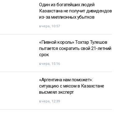
Один из богатейших людей
Казахстана не получит дивидендов
из-за миллионных убытков
вчера, 10:57
«Пивной король» Тохтар Тулешов
пытается сократить свой 21-летний
срок
вчера, 15:16
«Аргентина нам поможет»:
ситуацию с мясом в Казахстане
высмеял эксперт
вчера, 12:39