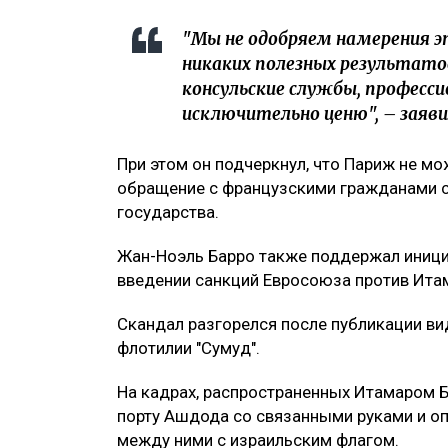
"Мы не одобряем намерения э
никаких полезных результато
консульские службы, професс
исключительно ценю", – заяв
При этом он подчеркнул, что Париж не мо
обращение с французскими гражданами с
государства.
Жан-Ноэль Барро также поддержал иници
введении санкций Евросоюза против Итам
Скандал разгорелся после публикации ви
флотилии "Сумуд".
На кадрах, распространенных Итамаром Бе
порту Ашдода со связанными руками и оп
между ними с израильским флагом.