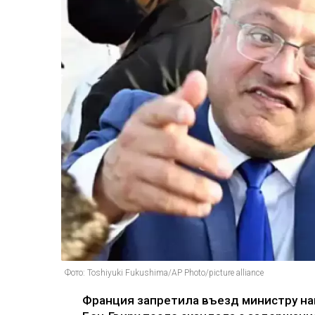
Фото: Toshiyuki Fukushima/AP Photo/picture alliance
Франция запретила въезд министру на