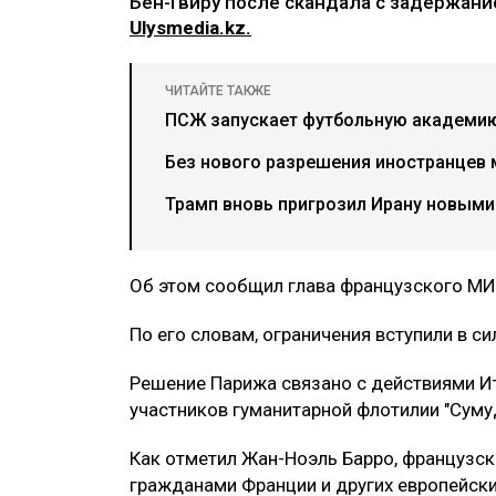
Бен-Гвиру после скандала с задержани
Ulysmedia.kz.
ЧИТАЙТЕ ТАКЖЕ
ПСЖ запускает футбольную академию
Без нового разрешения иностранцев м
Трамп вновь пригрозил Ирану новыми
Об этом сообщил глава французского МИ
По его словам, ограничения вступили в с
Решение Парижа связано с действиями И
участников гуманитарной флотилии "Сумуд
Как отметил Жан-Ноэль Барро, французс
гражданами Франции и других европейских