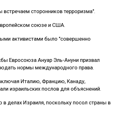
мы встречаем сторонников терроризма".
Европейском союзе и США.
нными активистами было "совершенно
бы Евросоюза Ануар Эль-Ануни призвал
людать нормы международного права.
 включая Италию, Францию, Канаду,
али израильских послов для объяснений.
 в делах Израиля, поскольку посол страны в