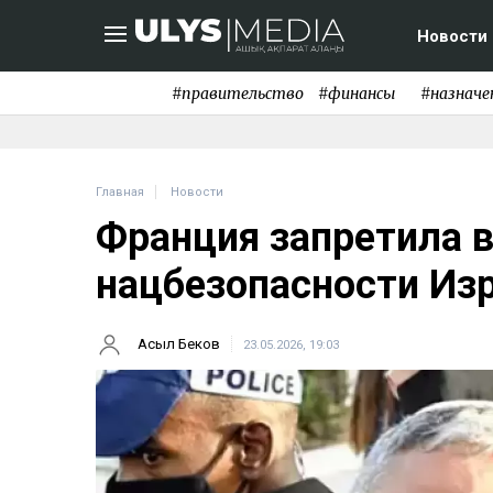
Новости
#правительство
#финансы
#назначе
Главная
Новости
Франция запретила 
нацбезопасности Из
Асыл Беков
23.05.2026, 19:03