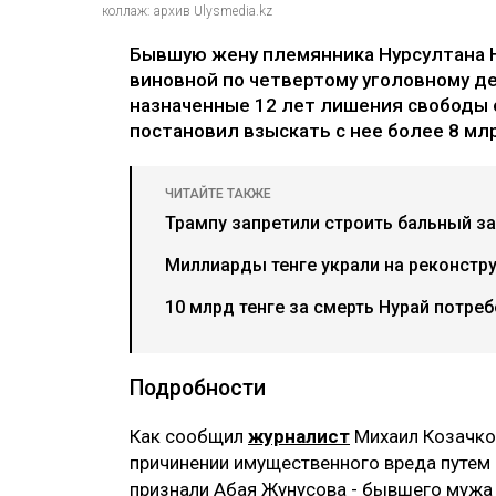
коллаж: архив Ulysmedia.kz
Бывшую жену племянника Нурсултана 
виновной по четвертому уголовному де
назначенные 12 лет лишения свободы 
постановил взыскать с нее более 8 млр
ЧИТАЙТЕ ТАКЖЕ
Трампу запретили строить бальный за
Миллиарды тенге украли на реконстр
10 млрд тенге за смерть Нурай потре
Подробности
Как сообщил
журналист
Михаил Козачков
причинении имущественного вреда путем
признали Абая Жунусова - бывшего мужа 