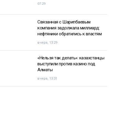
07:29
Связанная с Шарипбаевым
компания задолжала миллиард:
нефтяники обратились к властям
вчера, 13:29
«Нельзя так делать»: казахстанцы
выступили против казино под
Алматы
вчера, 13:31