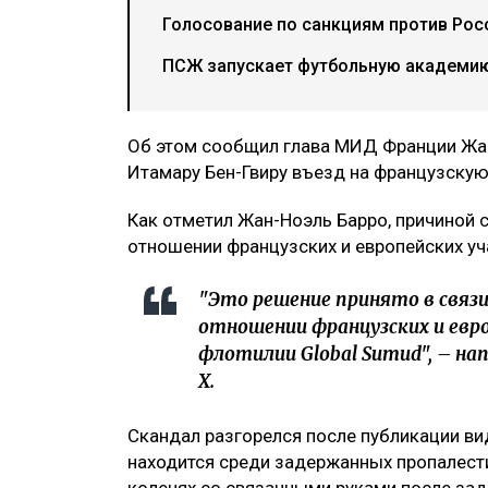
Голосование по санкциям против Росс
ПСЖ запускает футбольную академию
Об этом сообщил глава МИД Франции Жан
Итамару Бен-Гвиру въезд на французскую
Как отметил Жан-Ноэль Барро, причиной 
отношении французских и европейских уч
"Это решение принято в связ
отношении французских и евр
флотилии Global Sumud", – на
X.
Скандал разгорелся после публикации ви
находится среди задержанных пропалести
коленях со связанными руками после за