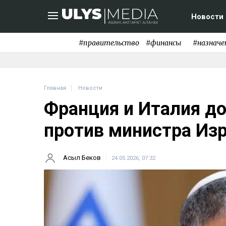
Новости
#правительство
#финансы
#назначе
Главная
Новости
Франция и Италия д
против министра Из
Асыл Беков
24.05.2026, 07:32