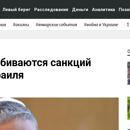
Левый берег
Расследования
Деньги
Аналитика
Пози
ния
#акимы
#январские события
#война в Украине
$
обиваются санкций
раиля