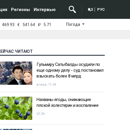
ция
Регионы
Интервью
ҚАЗ
РУС
Погода
469.93
€
541.64
₽
5.71
СЕЙЧАС ЧИТАЮТ
Гульмиру Сатыбалды осудили по
еще одному делу - суд постановил
взыскать более 8 млрд
вчера, 11:24
Названы ягоды, снижающие
плохой холестерин и воспаление
07:29