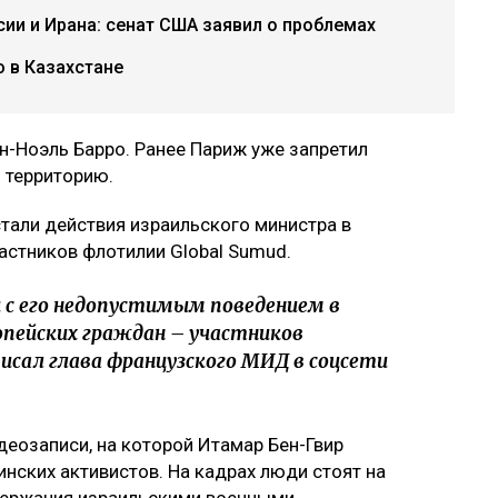
ии и Ирана: сенат США заявил о проблемах
 в Казахстане
-Ноэль Барро. Ранее Париж уже запретил
 территорию.
стали действия израильского министра в
астников флотилии Global Sumud.
и с его недопустимым поведением в
опейских граждан – участников
писал глава французского МИД в соцсети
деозаписи, на которой Итамар Бен-Гвир
нских активистов. На кадрах люди стоят на
держания израильскими военными.