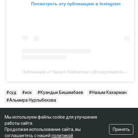
Посмотреть эту публикацию в Instagram
Публикация от Nazym Kakharman (@nazymkakharman)
суд
иск
Куандык Бишимбаев
Назым Кахарман
Альмира Нурлыбекова
Мы используем файлы cookie для улучшения
работы сайта.
Принять
Продолжая использование сайта, вы
соглашаетесь с нашей
политикой