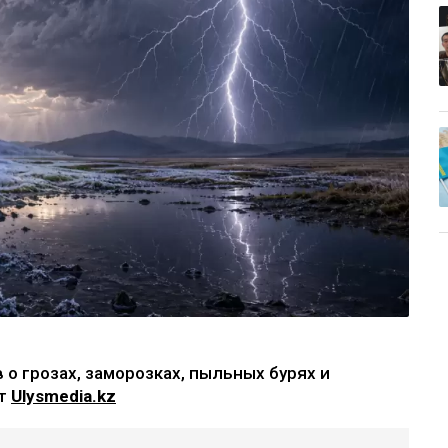
о грозах, заморозках, пыльных бурях и
ет
Ulysmedia.kz