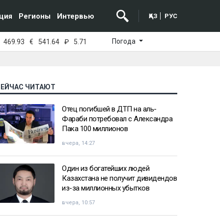
ция
Регионы
Интервью
ҚАЗ
РУС
Погода
469.93
€
541.64
₽
5.71
СЕЙЧАС ЧИТАЮТ
Отец погибшей в ДТП на аль-
Фараби потребовал с Александра
Пака 100 миллионов
вчера, 14:27
Один из богатейших людей
Казахстана не получит дивидендов
из-за миллионных убытков
вчера, 10:57