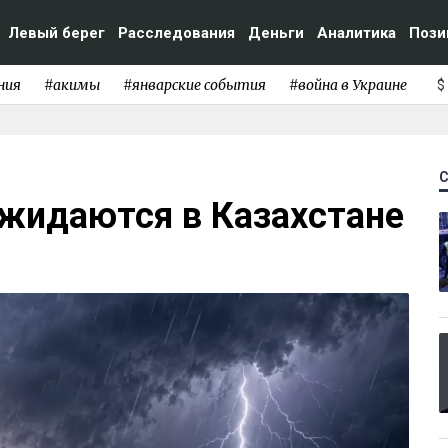
Левый берег
Расследования
Деньги
Аналитика
Пози
ния
#акимы
#январские события
#война в Украине
$
ожидаются в Казахстане