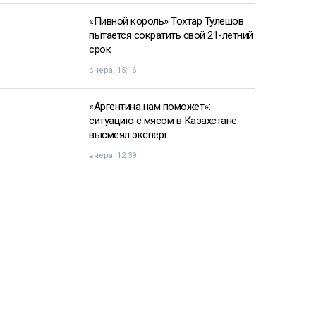
«Пивной король» Тохтар Тулешов
пытается сократить свой 21-летний
срок
вчера, 15:16
«Аргентина нам поможет»:
ситуацию с мясом в Казахстане
высмеял эксперт
вчера, 12:39