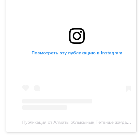
Посмотреть эту публикацию в Instagram
Публикация от Алматы облысының Төтенше жағдайлар департаменті (@112almaty_oblysy)