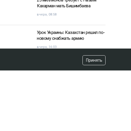
25 миллионов требует с Назым
Кахарман мать Бишимбаева
вчера, 08:58
Урок Украины: Казахстан решил по-
новому снабжать армию
вчера, 16:03
Принять
«Хотела покончить с собой»:
девочка подверглась травле после
изнасилования в Актобе
вчера, 10:20
Владимир Зеленский договорился
с НАТО
вчера, 07:44