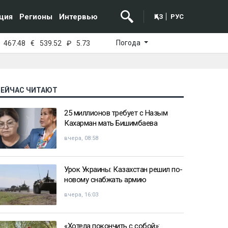
ция
Регионы
Интервью
ҚАЗ
РУС
Погода
467.48
€
539.52
₽
5.73
СЕЙЧАС ЧИТАЮТ
25 миллионов требует с Назым
Кахарман мать Бишимбаева
вчера, 08:58
Урок Украины: Казахстан решил по-
новому снабжать армию
вчера, 16:03
«Хотела покончить с собой»: