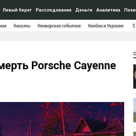
Левый берег
Расследования
Деньги
Аналитика
Пози
ния
#акимы
#январские события
#война в Украине
$
мерть Porsche Cayenne