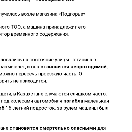
лучилась возле магазина «Подгорье».
тного ТОО, а машина принадлежит его
ятор временного содержания.
ловались на состояние улицы Потанина в
 размывает, и она
становится непроходимой
,
можно пересечь проезжую часть. О
рить не приходится.
дети, в Казахстане случаются слишком часто.
е под колёсами автомобиля
погибла
маленькая
иб
16-летний подросток, за рулём машины был
тане
становятся смертельно опасными
для