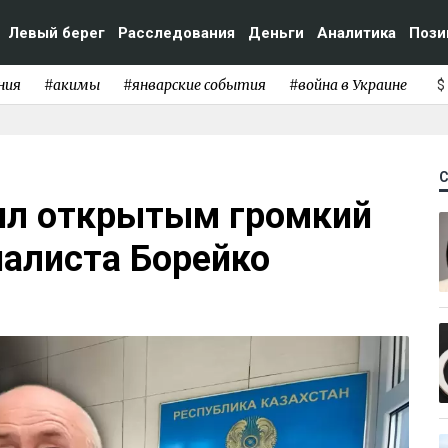
Левый берег
Расследования
Деньги
Аналитика
Пози
ния
#акимы
#январские события
#война в Украине
$
ил открытым громкий
налиста Борейко