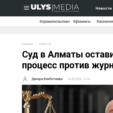
Новости
#правительство
#финансы
#назначе
Главная
Новости
Суд в Алматы остав
процесс против жур
Динара Бекболаева
26.05.2026, 13:35