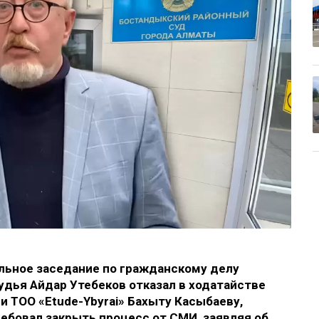
льное заседание по гражданскому делу
удья Айдар Утебеков отказал в ходатайстве
 ТОО «Etude-Ybyrai» Бахыту Касыбаеву,
ребовал закрыть процесс от СМИ, заявляя об