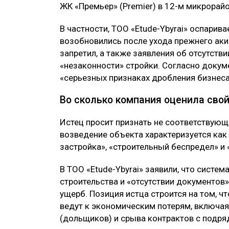
ЖК «Премьер» (Premier) в 12-м микрорай
В частности, ТОО «Etude-Ybyrai» оспарив
возобновились после ухода прежнего аки
запретил, а также заявления об отсутст
«незаконности» стройки. Согласно докум
«серьезных признаках дробления бизнеса
Во сколько компания оценила сво
Истец просит признать не соответствующ
возведение объекта характеризуется ка
застройка», «строительный беспредел» и 
В ТОО «Etude-Ybyrai» заявили, что систе
строительства и «отсутствии документов
ущерб. Позиция истца строится на том, 
ведут к экономическим потерям, включая
(дольщиков) и срыва контрактов с подр