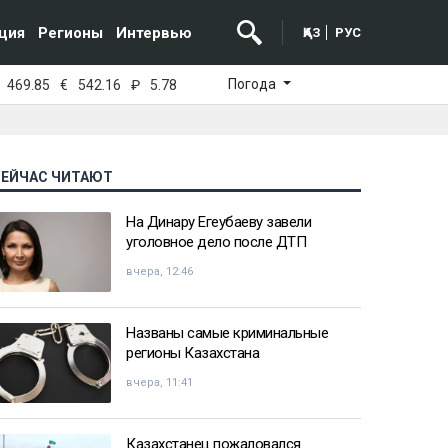
ция
Регионы
Интервью
ҚАЗ
РУС
Погода
469.85
€
542.16
₽
5.78
СЕЙЧАС ЧИТАЮТ
На Динару Егеубаеву завели
уголовное дело после ДТП
вчера, 12:46
Названы самые криминальные
регионы Казахстана
вчера, 11:41
Казахстанец пожаловался