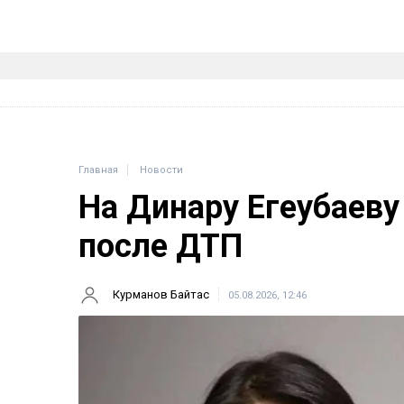
Главная
Новости
На Динару Егеубаеву
после ДТП
Курманов Байтас
05.08.2026, 12:46