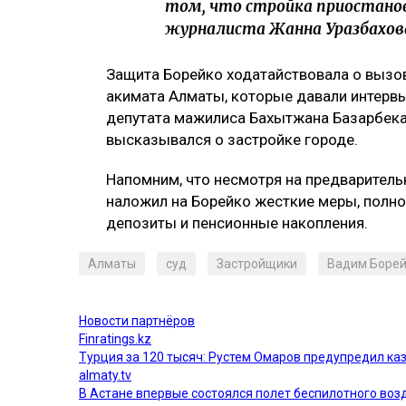
том, что стройка приостанов
журналиста Жанна Уразбахов
Защита Борейко ходатайствовала о вызов
акимата Алматы, которые давали интерв
депутата мажилиса Бахытжана Базарбека
высказывался о застройке городе.
Напомним, что несмотря на предваритель
наложил на Борейко жесткие меры, полно
депозиты и пенсионные накопления.
Алматы
суд
Застройщики
Вадим Боре