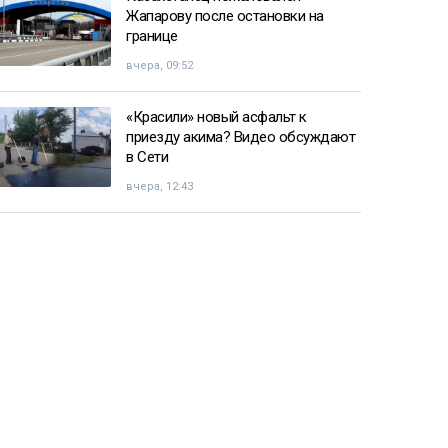
Жапарову после остановки на
границе
вчера, 09:52
«Красили» новый асфальт к
приезду акима? Видео обсуждают
в Сети
вчера, 12:43