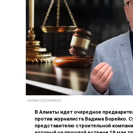
коллаж Ulysmedia.kz
В Алматы идет очередное предварите
против журналиста Вадима Борейко. С
представителю строительной компании
который на прошлой встрече 19 мая т