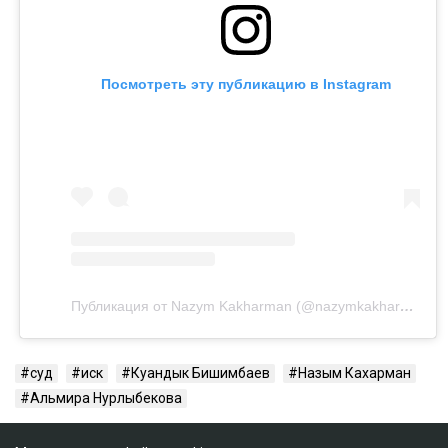
Посмотреть эту публикацию в Instagram
Публикация от Nazym Kakharman (@nazymkakharman)
суд
иск
Куандык Бишимбаев
Назым Кахарман
Альмира Нурлыбекова