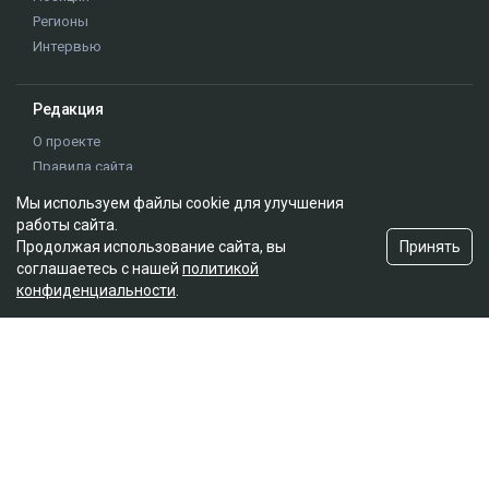
Регионы
Интервью
Редакция
О проекте
Правила сайта
Реклама на сайте
Мы используем файлы cookie для улучшения
Контакты
работы сайта.
Редакционная политика
Принять
Продолжая использование сайта, вы
соглашаетесь с нашей
политикой
конфиденциальности
.
Мы в социальных сетях
Подписаться на Google News