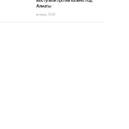
выступили против казино под
Алматы
вчера, 13:31