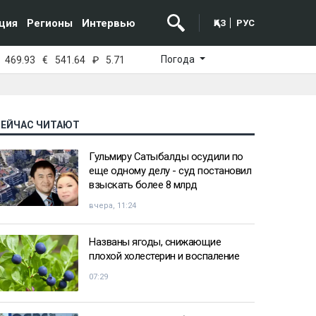
ция
Регионы
Интервью
ҚАЗ
РУС
Погода
469.93
€
541.64
₽
5.71
СЕЙЧАС ЧИТАЮТ
Гульмиру Сатыбалды осудили по
еще одному делу - суд постановил
взыскать более 8 млрд
вчера, 11:24
Названы ягоды, снижающие
плохой холестерин и воспаление
07:29