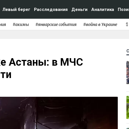
Левый берег
Расследования
Деньги
Аналитика
Пози
ния
#акимы
#январские события
#война в Украине
$
е Астаны: в МЧС
ти