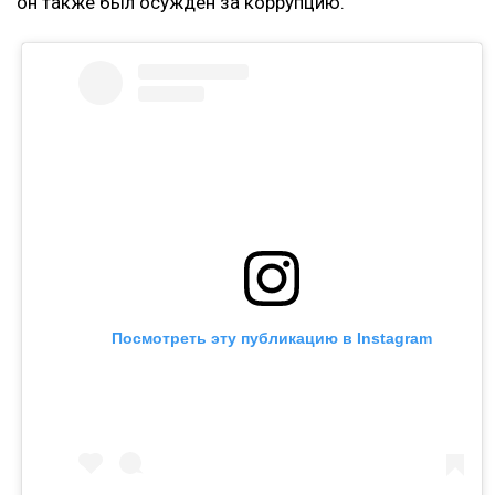
Контекст
Ранее Назым Кахарман
рассказала
о жизни с
Куандыком Бишимбаевым. Во время брака женщина
столкнулась с изменами, тотальным контролем,
психологическим давлением и физической
агрессией.
Напомним, бывший министр национальной
экономики Куандык Бишимбаев отбывает 24-летний
срок по делу об убийстве Салтанат Нукеновой. Ранее
он также был осужден за коррупцию.