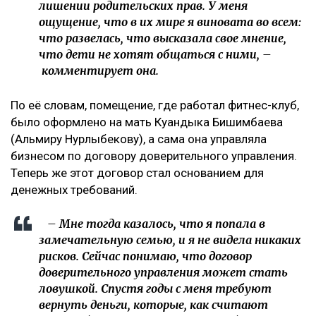
Крики и эмоции: как Бажкенова отреагировала на
показания в суде
Иск спустя годы
Как поведала Назым Кахарман, претензии связаны с
фитнес-клубом, которым она управляла после
рождения второго ребенка.
– Это уже четвертый иск за два года в мою
сторону, но первый – от бывшей свекрови. Я
за все это время подала только один иск, о
лишении родительских прав. У меня
ощущение, что в их мире я виновата во всем:
что развелась, что высказала свое мнение,
что дети не хотят общаться с ними, –
комментирует она.
По её словам, помещение, где работал фитнес-клуб,