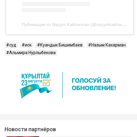
Посмотреть эту публикацию в Instagram
Публикация от Nazym Kakharman (@nazymkakharman)
суд
иск
Куандык Бишимбаев
Назым Кахарман