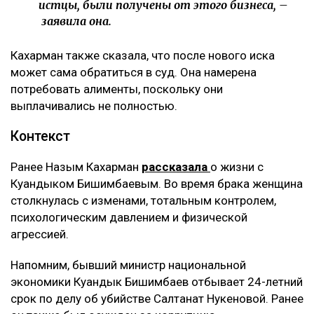
было оформлено на мать Куандыка Бишимбаева
(Альмиру Нурлыбекову), а сама она управляла
бизнесом по договору доверительного управления.
Теперь же этот договор стал основанием для
денежных требований.
– Мне тогда казалось, что я попала в
замечательную семью, и я не видела никаких
рисков. Сейчас понимаю, что договор
доверительного управления может стать
ловушкой. Спустя годы с меня требуют
вернуть деньги, которые, как считают
истцы, были получены от этого бизнеса, –
заявила она.
Кахарман также сказала, что после нового иска
может сама обратиться в суд. Она намерена
потребовать алименты, поскольку они
выплачивались не полностью.