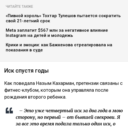
Коллаж Ulysmedia.kz
Назым Кахарман сообщила, что мать ее бывшего
мужа Куандыка Бишимбаева подала против нее иск
почти на 25 млн тенге. По словам Кахарман, это
четвертое судебное разбирательство,
инициированное семьей осужденного экс-министра
за последние два года, ссообщает Ulysmedia.kz.
ЧИТАЙТЕ ТАКЖЕ
«Пивной король» Тохтар Тулешов пытается сократить
свой 21-летний срок
Meta заплатит $567 млн за негативное влияние
Instagram на детей и молодежь