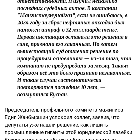
ответственности. Я изучил несколько
последних судебных актов. В компании
"Мангистаумунайгаз", если не ошибаюсь, в
2024 году за сброс нефтяных отходов был
наложен штраф в 32 миллиарда тенге.
Первая инстанция оставила это решение в
силе, признала его законным. Но затем
вышестоящий суд отменил решение по
процедурным основаниям — из-за того, что
компанию не предупредили за месяц. Таким
образом всё это было признано незаконным.
И такие случаи систематически
повторяются последние 10 лет, —
возмутился Куспан.
Председатель профильного комитета мажилиса
Едил Жанбыршин успокоил коллег, заявив, что
депутаты уже нашли решение, как лишить
промышленные гиганты этой юридической лазейки.
Крупные опасные объекты больше не смогут