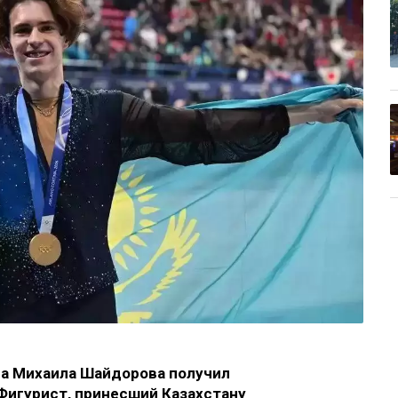
на Михаила Шайдорова получил
 Фигурист, принесший Казахстану