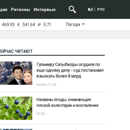
ция
Регионы
Интервью
ҚАЗ
РУС
Погода
469.93
€
541.64
₽
5.71
СЕЙЧАС ЧИТАЮТ
Гульмиру Сатыбалды осудили по
еще одному делу - суд постановил
взыскать более 8 млрд
вчера, 11:24
Названы ягоды, снижающие
плохой холестерин и воспаление
07:29