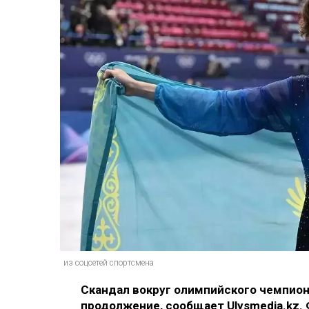
из соцсетей спортсмена
Скандал вокруг олимпийского чемпио
продолжение, сообщает
Ulysmedia.kz
.