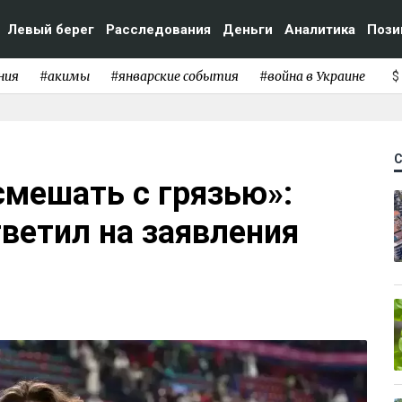
Левый берег
Расследования
Деньги
Аналитика
Пози
ния
#акимы
#январские события
#война в Украине
$
смешать с грязью»:
ветил на заявления