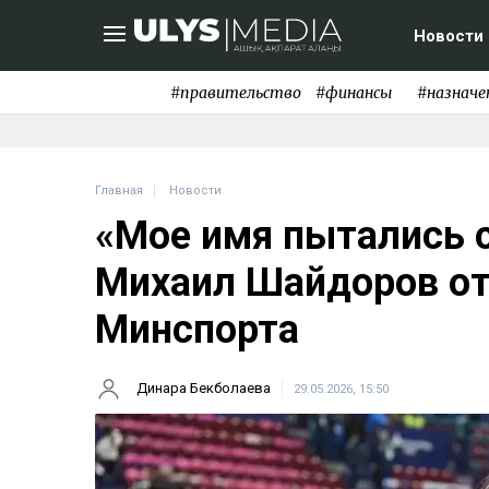
Новости
#правительство
#финансы
#назначе
Главная
Новости
«Мое имя пытались 
Михаил Шайдоров от
Минспорта
Динара Бекболаева
29.05.2026, 15:50