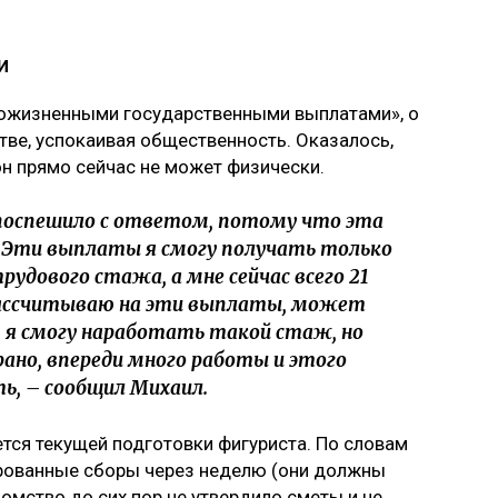
и
пожизненными государственными выплатами», о
тве, успокаивая общественность. Оказалось,
н прямо сейчас не может физически.
поспешило с ответом, потому что эта
. Эти выплаты я смогу получать только
удового стажа, а мне сейчас всего 21
 рассчитываю на эти выплаты, может
м я смогу наработать такой стаж, но
рано, впереди много работы и этого
ь, – сообщил Михаил.
ется текущей подготовки фигуриста. По словам
ированные сборы через неделю (они должны
омство до сих пор не утвердило сметы и не