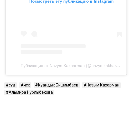
Посмотреть эту публикацию в Instagram
Публикация от Nazym Kakharman (@nazymkakharman)
суд
иск
Куандык Бишимбаев
Назым Кахарман
Альмира Нурлыбекова