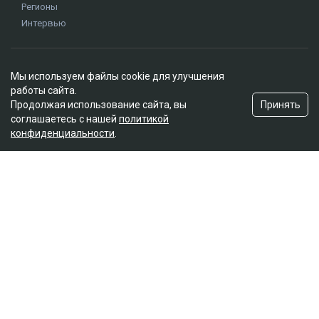
Регионы
Интервью
Редакция
Мы используем файлы cookie для улучшения
О проекте
работы сайта.
Правила сайта
Принять
Продолжая использование сайта, вы
Реклама на сайте
соглашаетесь с нашей
политикой
конфиденциальности
.
Контакты
Редакционная политика
Мы в социальных сетях
Подписаться на Google News