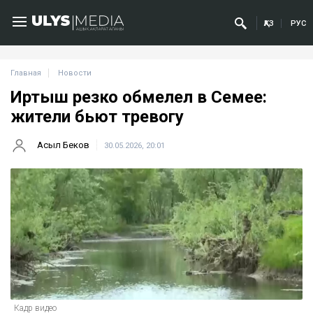
ҚАЗ
РУС
Главная
Новости
Иртыш резко обмелел в Семее:
жители бьют тревогу
Асыл Беков
30.05.2026, 20:01
Кадр видео