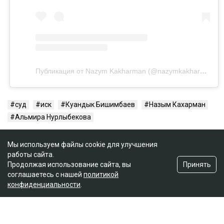
Публикация от Nazym Kakharman (@nazymkakharman)
суд
иск
Куандык Бишимбаев
Назым Кахарман
Альмира Нурлыбекова
Мы используем файлы cookie для улучшения
работы сайта.
Принять
Продолжая использование сайта, вы
соглашаетесь с нашей
политикой
конфиденциальности
.