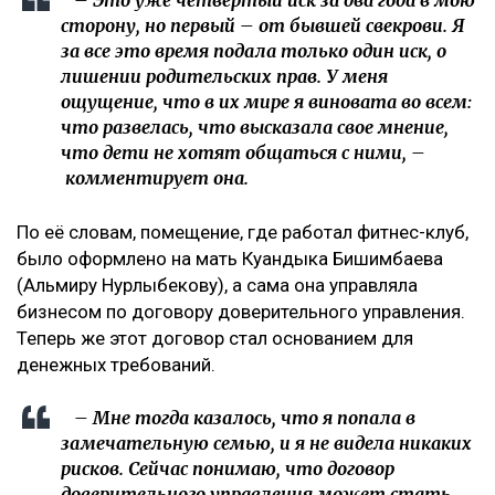
– Это уже четвертый иск за два года в мою
сторону, но первый – от бывшей свекрови. Я
за все это время подала только один иск, о
лишении родительских прав. У меня
ощущение, что в их мире я виновата во всем:
что развелась, что высказала свое мнение,
что дети не хотят общаться с ними, –
комментирует она.
По её словам, помещение, где работал фитнес-клуб,
было оформлено на мать Куандыка Бишимбаева
(Альмиру Нурлыбекову), а сама она управляла
бизнесом по договору доверительного управления.
Теперь же этот договор стал основанием для
денежных требований.
– Мне тогда казалось, что я попала в
замечательную семью, и я не видела никаких
рисков. Сейчас понимаю, что договор
доверительного управления может стать