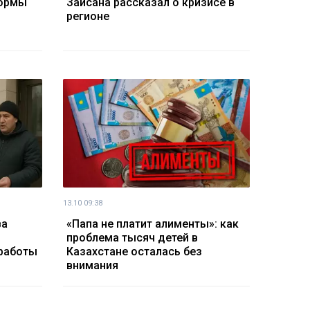
нормы
Зайсана рассказал о кризисе в
регионе
13.10 09:38
ва
«Папа не платит алименты»: как
проблема тысяч детей в
 работы
Казахстане осталась без
внимания