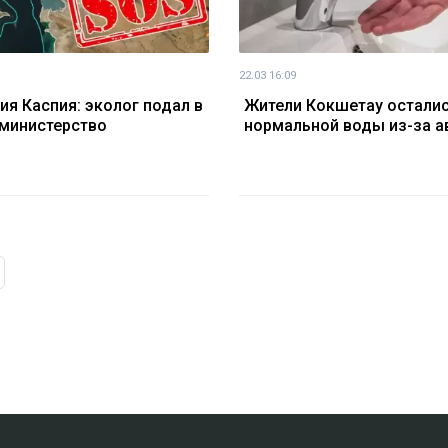
22.03 16:09
ия Каспия: эколог подал в
Жители Кокшетау осталис
 министерство
нормальной воды из-за а