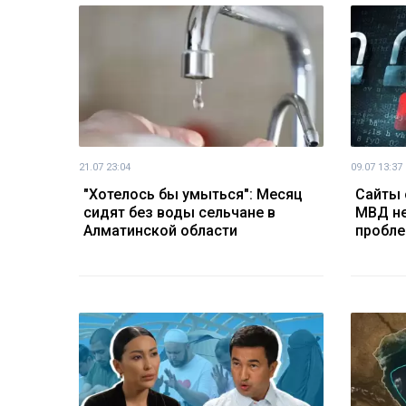
21.07 23:04
09.07 13:37
"Хотелось бы умыться": Месяц
Сайты 
сидят без воды сельчане в
МВД не
Алматинской области
пробл