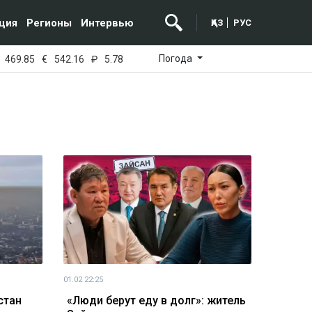
ция
Регионы
Интервью
ҚАЗ
РУС
Погода
469.85
€
542.16
₽
5.78
01.02 22:25
стан
«Люди берут еду в долг»: житель