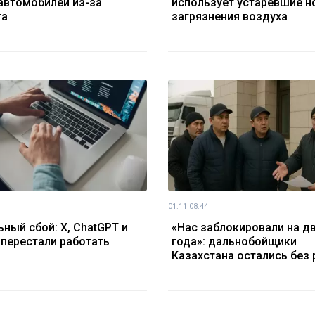
автомобилей из-за
использует устаревшие 
та
загрязнения воздуха
01.11 08:44
ьный сбой: X, ChatGPT и
«Нас заблокировали на д
y перестали работать
года»: дальнобойщики
Казахстана остались без