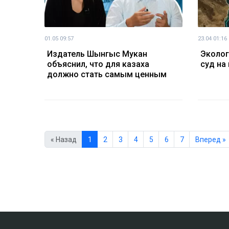
01.05 09:57
23.04 01:16
Издатель Шынгыс Мукан
Эколог
объяснил, что для казаха
суд на
должно стать самым ценным
« Назад
1
2
3
4
5
6
7
Вперед »