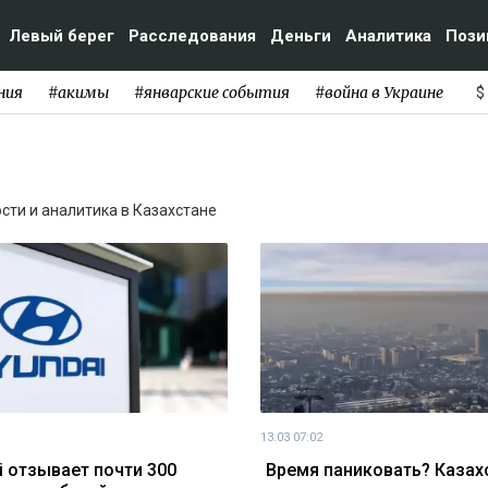
Левый берег
Расследования
Деньги
Аналитика
Пози
ния
#акимы
#январские события
#война в Украине
$
ости и аналитика в Казахстане
13.03 07:02
i отзывает почти 300
Время паниковать? Казах