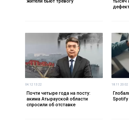
жители бьют тревогу
тысяч 
дефек
04.12 13:22
18.11 20:02
Почти четыре года на посту:
Глобал
акима Атырауской области
Spotif
спросили об отставке