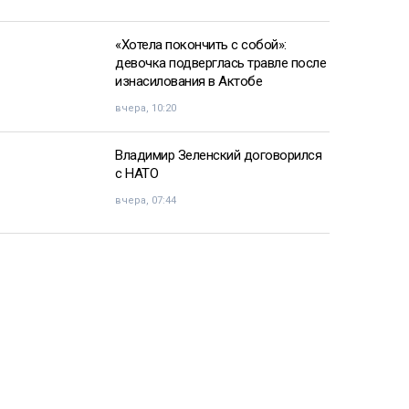
«Хотела покончить с собой»:
девочка подверглась травле после
изнасилования в Актобе
вчера, 10:20
Владимир Зеленский договорился
с НАТО
вчера, 07:44