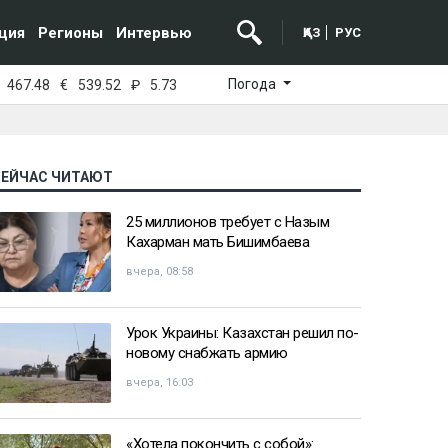
ция
Регионы
Интервью
ҚАЗ
РУС
Погода
467.48
€
539.52
₽
5.73
СЕЙЧАС ЧИТАЮТ
25 миллионов требует с Назым
Кахарман мать Бишимбаева
вчера, 08:58
Урок Украины: Казахстан решил по-
новому снабжать армию
вчера, 16:03
«Хотела покончить с собой»: