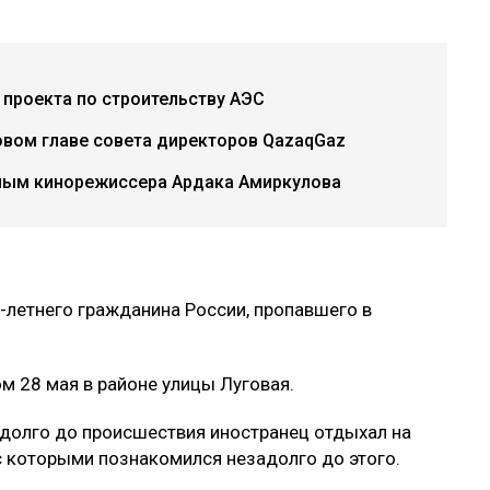
проекта по строительству АЭС
овом главе совета директоров QazaqGaz
ным кинорежиссера Ардака Амиркулова
6-летнего гражданина России, пропавшего в
м 28 мая в районе улицы Луговая.
адолго до происшествия иностранец отдыхал на
с которыми познакомился незадолго до этого.