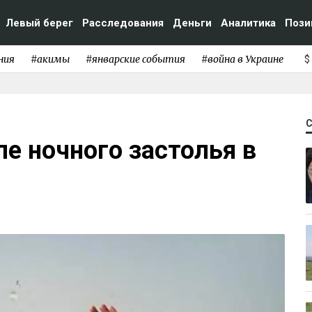
Левый берег
Расследования
Деньги
Аналитика
Пози
ния
#акимы
#январские события
#война в Украине
$
ле ночного застолья в