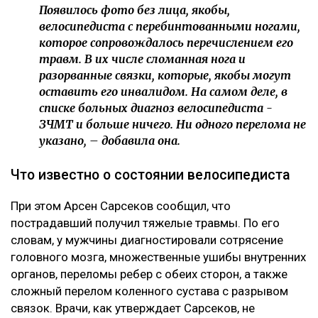
О возбуждении уголовного дела Динара Егеубаева
рассказала
на своей странице в фейсбуке.
– Заявление подал велосипедист. За три дня
административное дело превратилось в
уголовное. Следователь требовал дать
подписку о неразглашении. Я отказалась.
Наложен запрет на выезд из страны, –
сообщила она.
Журналист не считает себя виновной в аварии. По ее
версии, велосипедист двигался по встречной полосе
и сам врезался в ее автомобиль.
– Я на сто процентов уверена, что это был
заказ.
Появилось фото без лица, якобы,
велосипедиста с перебинтованными ногами,