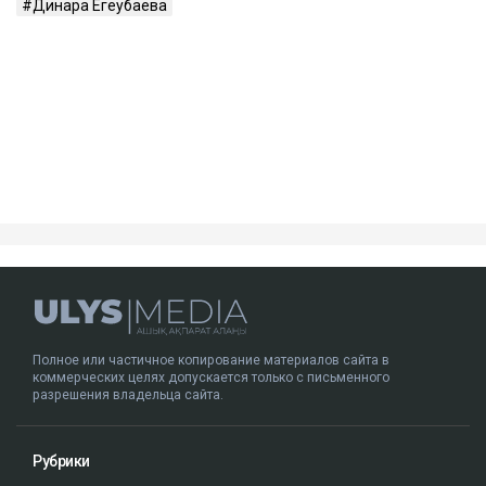
– Пока же остается один бесспорный факт:
человек находится в больнице с
тяжелейшими травмами. И именно этот
факт сегодня выглядит куда более реальным,
чем любые конспирологические версии, –
написал
он.
ДТП с участием Динары Егеубаевой произошло в
Алматы несколько дней назад. После аварии
журналист опубликовала запись с
видеорегистратора.
Ulysmedia.kz обратился в департамент полиции за
комментарием.
Алматы
ДТП
журналисты РК
Динара Егеубаева