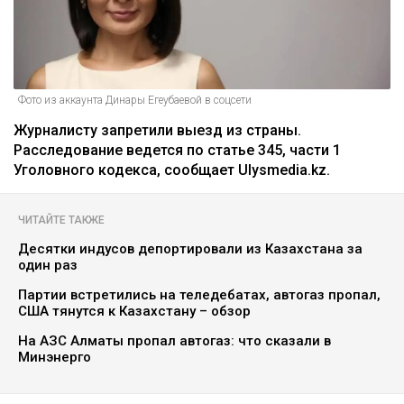
Главная
Новости
На Динару Егеубаеву завели
уголовное дело после ДТП
Курманов Байтас
05.08.2026, 12:46