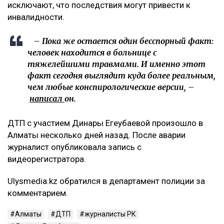
которое сопровождалось перечислением его
травм. В их числе сломанная нога и
разорванные связки, которые, якобы могут
оставить его инвалидом. На самом деле, в
списке больных диагноз велосипедиста -
ЗЧМТ и больше ничего. Ни одного перелома не
указано, – добавила она.
Что известно о состоянии велосипедиста
При этом Арсен Сарсеков сообщил, что
пострадавший получил тяжелые травмы. По его
словам, у мужчины диагностировали сотрясение
головного мозга, множественные ушибы внутренних
органов, переломы ребер с обеих сторон, а также
сложный перелом коленного сустава с разрывом
связок. Врачи, как утверждает Сарсеков, не
исключают, что последствия могут привести к
инвалидности.