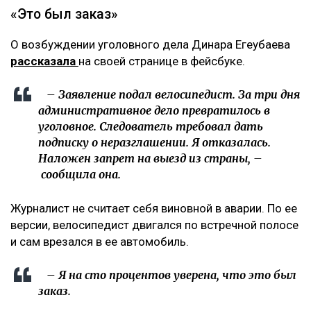
Фото из аккаунта Динары Егеубаевой в соцсети
Журналисту запретили выезд из страны.
Расследование ведется по статье 345, части 1
Уголовного кодекса, сообщает Ulysmedia.kz.
ЧИТАЙТЕ ТАКЖЕ
Десятки индусов депортировали из Казахстана за
один раз
Партии встретились на теледебатах, автогаз пропал,
США тянутся к Казахстану – обзор
На АЗС Алматы пропал автогаз: что сказали в
Минэнерго
«Это был заказ»