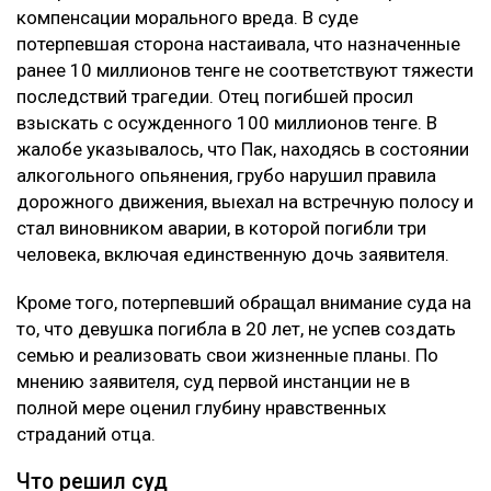
Казахстана 8 августа
Глубину страданий отца не оценили
Апелляцию подал потерпевший Шотенов Р.К. — отец
20-летней Томирис Кыдырбек, погибшей в аварии.
При этом сам приговор Александру Паку он не
оспаривал. Жалоба касалась только размера
компенсации морального вреда. В суде
потерпевшая сторона настаивала, что назначенные
ранее 10 миллионов тенге не соответствуют тяжести
последствий трагедии. Отец погибшей просил
взыскать с осужденного 100 миллионов тенге. В
жалобе указывалось, что Пак, находясь в состоянии
алкогольного опьянения, грубо нарушил правила
дорожного движения, выехал на встречную полосу и
стал виновником аварии, в которой погибли три
человека, включая единственную дочь заявителя.