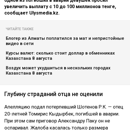
Коллаж Ulysmedia.kz
Апелляционный суд Алматы рассмотрел спор о
размере компенсации морального вреда по делу о
смертельном ДТП на проспекте аль-Фараби. Отец
одной из погибших в аварии девушек просил
увеличить выплату с 10 до 100 миллионов тенге,
сообщает Ulysmedia.kz.
ЧИТАЙТЕ ТАКЖЕ
Блогер из Алматы поплатился за мат и непристойные
видео в сети
Курсы валют: сколько стоит доллар в обменниках
Казахстана 8 августа
Воздух может ухудшиться в нескольких городах