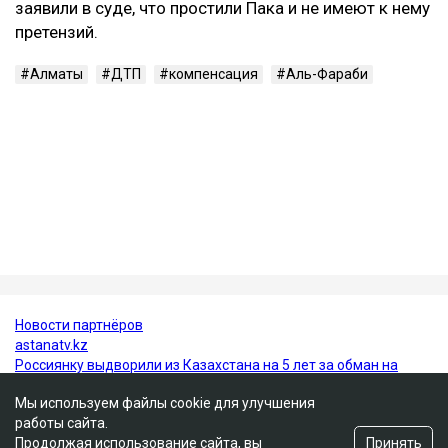
автомобиля перед столкновением могла достигать
около 219 км/ч.
В июне 2026 года Александр Пак был признан
виновным по части 4 статьи 345-1 УК РК и
приговорен к 10 годам лишения свободы с
пожизненным лишением права управления
транспортными средствами. Все представители
потерпевших, кроме отца погибшей Томирис,
заявили в суде, что простили Пака и не имеют к нему
претензий.
Алматы
ДТП
компенсация
Аль-Фараби
Мы используем файлы cookie для улучшения
работы сайта.
Принять
Продолжая использование сайта, вы