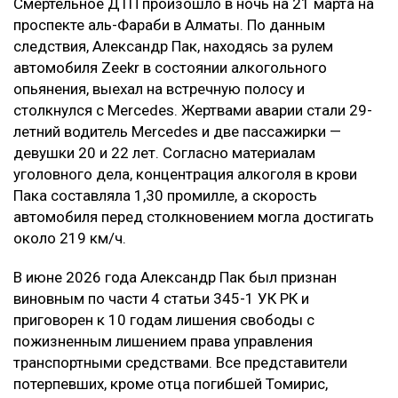
страданий, а не в усилении карательного
воздействия на причинителя вреда, —
говорится в постановлении суда.
В результате приговор в части гражданского иска
оставили без изменения.
Контекст
Смертельное ДТП произошло в ночь на 21 марта на
проспекте аль-Фараби в Алматы. По данным
следствия, Александр Пак, находясь за рулем
автомобиля Zeekr в состоянии алкогольного
опьянения, выехал на встречную полосу и
столкнулся с Mercedes. Жертвами аварии стали 29-
летний водитель Mercedes и две пассажирки —
девушки 20 и 22 лет. Согласно материалам
уголовного дела, концентрация алкоголя в крови
Пака составляла 1,30 промилле, а скорость