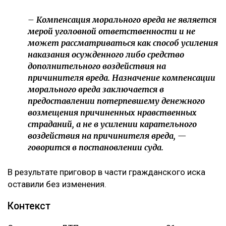
справедливости. При этом апелляционная инстанция
отдельно указала, что несогласие потерпевшего с
присужденной суммой само по себе не
свидетельствует о незаконности судебного
решения.
Кроме того, суд напомнил, что компенсация
морального вреда не может использоваться как
дополнительное наказание для виновного.
– Компенсация морального вреда не является
мерой уголовной ответственности и не
может рассматриваться как способ усиления
наказания осужденного либо средство
дополнительного воздействия на
причинителя вреда. Назначение компенсации
морального вреда заключается в
предоставлении потерпевшему денежного
возмещения причиненных нравственных