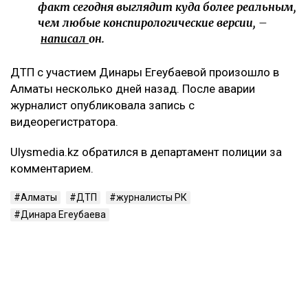
головного мозга, множественные ушибы внутренних
органов, переломы ребер с обеих сторон, а также
сложный перелом коленного сустава с разрывом
связок. Врачи, как утверждает Сарсеков, не
исключают, что последствия могут привести к
инвалидности.
– Пока же остается один бесспорный факт:
человек находится в больнице с
тяжелейшими травмами. И именно этот
факт сегодня выглядит куда более реальным,
чем любые конспирологические версии, –
написал
он.
ДТП с участием Динары Егеубаевой произошло в
Алматы несколько дней назад. После аварии
журналист опубликовала запись с
видеорегистратора.