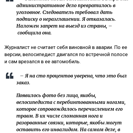
«Пока он еще жив»: новые кадры с Кок-Жайляу
встревожили алматинцев
«Это был заказ»
О возбуждении уголовного дела Динара Егеубаева
рассказала
на своей странице в фейсбуке.
– Заявление подал велосипедист. За три дня
административное дело превратилось в
уголовное. Следователь требовал дать
подписку о неразглашении. Я отказалась.
Наложен запрет на выезд из страны, –
сообщила она.
Журналист не считает себя виновной в аварии. По ее
версии, велосипедист двигался по встречной полосе
и сам врезался в ее автомобиль.