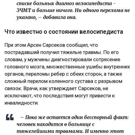
– Я на сто процентов уверена, что это был
заказ.
Появилось фото без лица, якобы,
велосипедиста с перебинтованными ногами,
которое сопровождалось перечислением его
травм. В их числе сломанная нога и
разорванные связки, которые, якобы могут
оставить его инвалидом. На самом деле, в
списке больных диагноз велосипедиста -
ЗЧМТ и больше ничего. Ни одного перелома не
указано, – добавила она.
Что известно о состоянии велосипедиста
При этом Арсен Сарсеков сообщил, что
пострадавший получил тяжелые травмы. По его
словам, у мужчины диагностировали сотрясение