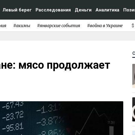
Левый берег
Расследования
Деньги
Аналитика
Пози
ния
#акимы
#январские события
#война в Украине
$
ане: мясо продолжает