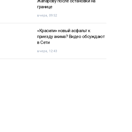
Жапарову после остановки на
границе
вчера, 09:52
«Красили» новый асфальт к
приезду акима? Видео обсуждают
в Сети
вчера, 12:43