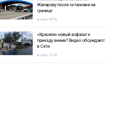
Жапарову после остановки на
границе
вчера, 09:52
«Красили» новый асфальт к
приезду акима? Видео обсуждают
в Сети
вчера, 12:43