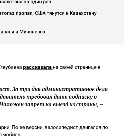
захстана за один раз
втогаз пропал, США тянутся к Казахстану –
казали в Минэнерго
Егеубаева
рассказала
на своей странице в
ист. За три дня административное дело
едователь требовал дать подписку о
 Наложен запрет на выезд из страны, –
арии. По ее версии, велосипедист двигался по
томобиль.