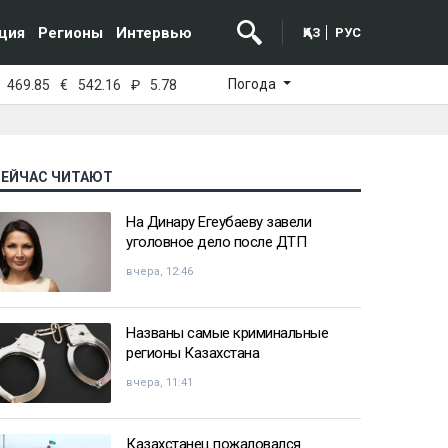
ция
Регионы
Интервью
ҚАЗ
РУС
Погода
469.85
€
542.16
₽
5.78
СЕЙЧАС ЧИТАЮТ
На Динару Егеубаеву завели
уголовное дело после ДТП
вчера, 12:46
Названы самые криминальные
регионы Казахстана
вчера, 11:41
Казахстанец пожаловался