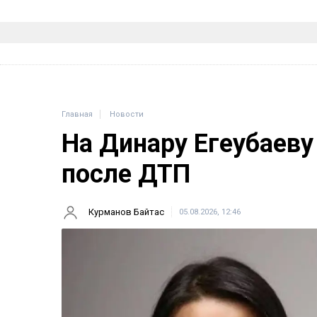
Главная
Новости
На Динару Егеубаеву
после ДТП
Курманов Байтас
05.08.2026, 12:46