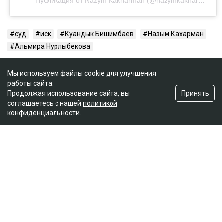
Публикация от Nazym Kakharman (@nazymkakharman)
суд
иск
Куандык Бишимбаев
Назым Кахарман
Альмира Нурлыбекова
Мы используем файлы cookie для улучшения
работы сайта.
Принять
Продолжая использование сайта, вы
соглашаетесь с нашей
политикой
конфиденциальности
.