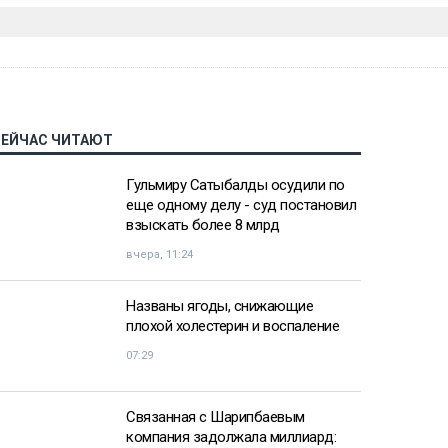
СЕЙЧАС ЧИТАЮТ
Гульмиру Сатыбалды осудили по
еще одному делу - суд постановил
взыскать более 8 млрд
вчера, 11:24
Названы ягоды, снижающие
плохой холестерин и воспаление
07:29
Связанная с Шарипбаевым
компания задолжала миллиард: