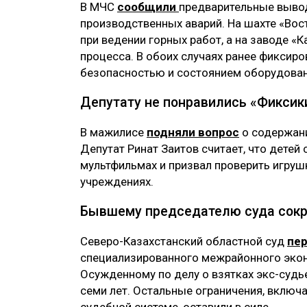
В МЧС
сообщили
предварительные выво
производственных аварий. На шахте «Во
при ведении горных работ, а на заводе «
процесса. В обоих случаях ранее фикси
безопасностью и состоянием оборудован
Депутату не понравились «Фиксик
В мажилисе
подняли вопрос
о содержани
Депутат Ринат Заитов считает, что дете
мультфильмах и призвал проверить игруш
учреждениях.
Бывшему председателю суда сокр
Северо-Казахстанский областной суд
пе
специализированного межрайонного экон
Осужденному по делу о взятках экс-судь
семи лет. Остальные ограничения, включа
судебной системе, оставили в силе.