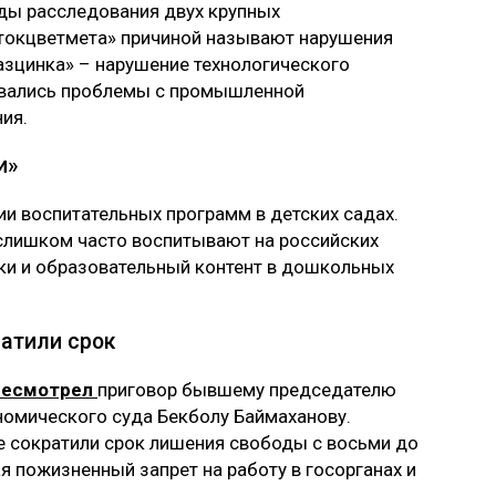
ды расследования двух крупных
стокцветмета» причиной называют нарушения
Казцинка» – нарушение технологического
ровались проблемы с промышленной
ия.
и»
и воспитательных программ в детских садах.
й слишком часто воспитывают на российских
ки и образовательный контент в дошкольных
атили срок
ресмотрел
приговор бывшему председателю
омического суда Бекболу Баймаханову.
е сократили срок лишения свободы с восьми до
я пожизненный запрет на работу в госорганах и