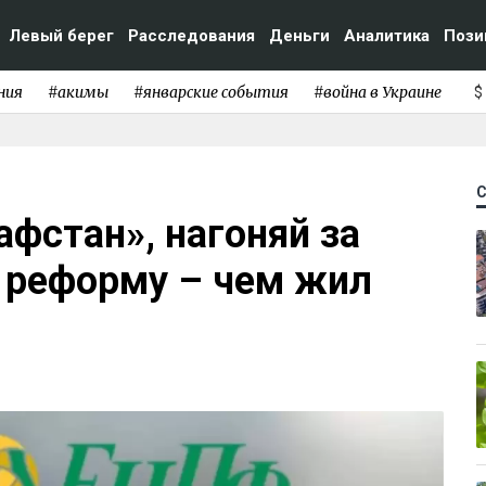
Левый берег
Расследования
Деньги
Аналитика
Пози
ния
#акимы
#январские события
#война в Украине
$
афстан», нагоняй за
т реформу – чем жил