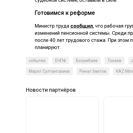
Готовимся к реформе
Министр труда
сообщил
, что рабочая гр
изменений пенсионной системы. Среди п
после 40 лет трудового стажа. При этом
планируют.
события
ЕНПФ
Бозумбаев
Токаев
Марат Султангазиев
Ринат Заитов
KAZ Mine