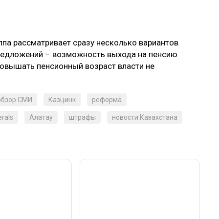
уппа рассматривает сразу несколько вариантов
редложений – возможность выхода на пенсию
 повышать пенсионный возраст власти не
обзор СМИ
Казцинк
реформа
rals
Алатау
штрафы
новости Казахстана