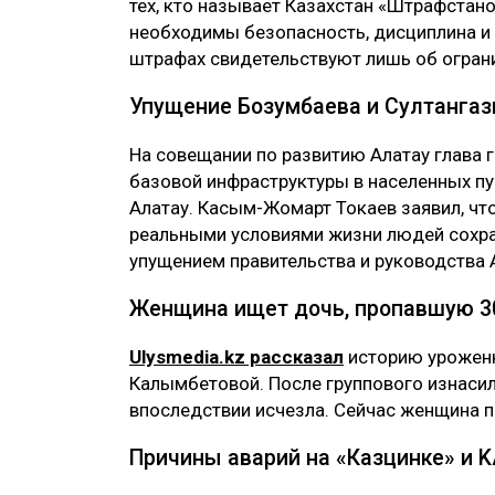
тех, кто называет Казахстан «Штрафстано
необходимы безопасность, дисциплина и 
штрафах свидетельствуют лишь об огран
Упущение Бозумбаева и Султангаз
На совещании по развитию Алатау глава 
базовой инфраструктуры в населенных пу
Алатау. Касым-Жомарт Токаев заявил, что
реальными условиями жизни людей сохран
упущением правительства и руководства 
Женщина ищет дочь, пропавшую 3
Ulysmedia.kz рассказал
историю уроженк
Калымбетовой. После группового изнасил
впоследствии исчезла. Сейчас женщина п
Причины аварий на «Казцинке» и K