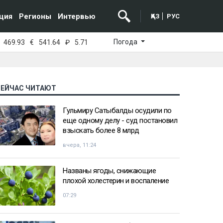
ция
Регионы
Интервью
ҚАЗ
РУС
Погода
469.93
€
541.64
₽
5.71
СЕЙЧАС ЧИТАЮТ
Гульмиру Сатыбалды осудили по
еще одному делу - суд постановил
взыскать более 8 млрд
вчера, 11:24
Названы ягоды, снижающие
плохой холестерин и воспаление
07:29