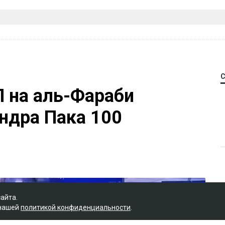
П на аль-Фараби
ндра Пака 100
сайта.
 нашей
политикой конфиденциальности
.