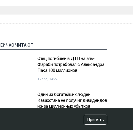
СЕЙЧАС ЧИТАЮТ
Отец погибшей в ДТП на аль-
Фараби потребовал с Александра
Пака 100 миллионов
вчера, 14:27
Один из богатейших людей
Казахстана не получит дивидендов
из-за миллионных убытков
вчера, 10:57
Принять
«Пивной король» Тохтар Тулешов