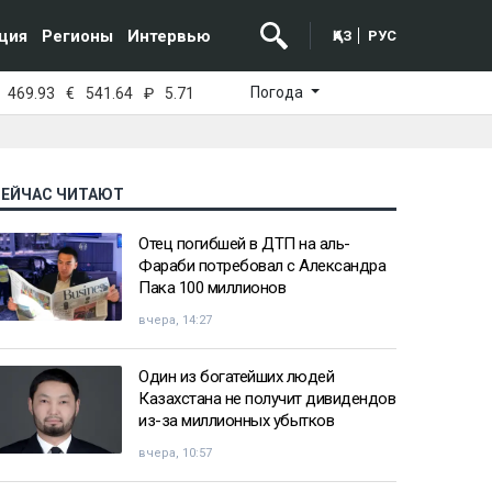
ция
Регионы
Интервью
ҚАЗ
РУС
Погода
469.93
€
541.64
₽
5.71
СЕЙЧАС ЧИТАЮТ
Отец погибшей в ДТП на аль-
Фараби потребовал с Александра
Пака 100 миллионов
вчера, 14:27
Один из богатейших людей
Казахстана не получит дивидендов
из-за миллионных убытков
вчера, 10:57