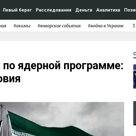
Левый берег
Расследования
Деньги
Аналитика
Пози
ния
#акимы
#январские события
#война в Украине
$
у по ядерной программе:
овия