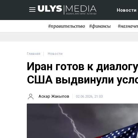
Новости
#правительство
#финансы
#назначе
Главная
Новости
Иран готов к диалог
США выдвинули усл
Аскар Жакыпов
02.06.2026, 21:03