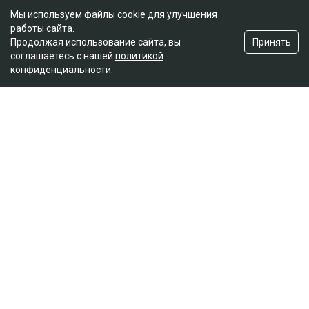
Мы используем файлы cookie для улучшения
работы сайта.
Принять
Продолжая использование сайта, вы
соглашаетесь с нашей
политикой
конфиденциальности
.
Главная
Новости
На Динару Егеубаеву завели
уголовное дело после ДТП
Курманов Байтас
05.08.2026, 12:46
Фото из аккаунта Динары Егеубаевой в соцсети
Журналисту запретили выезд из страны.
Расследование ведется по статье 345, части 1
Уголовного кодекса, сообщает Ulysmedia.kz.